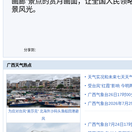
画廊”景点的赏月画面，让全国人民领
景风光。
分享到：
广西天气热点
天气实况和未来七天天
受台风“红霞”影响 今
广西气象台26日17时0
有较强降雨
广西气象台2026年7月
为应对台风“美莎克” 北海外沙码头渔船回港避
级预警
风
广西气象台7月24日1