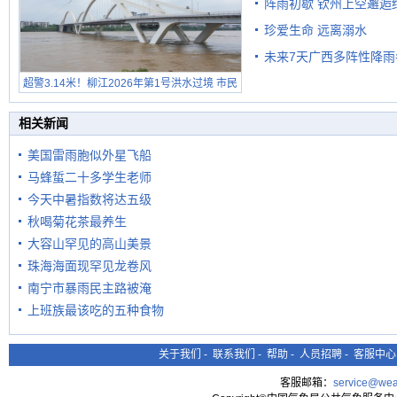
阵雨初歇 钦州上空邂逅
珍爱生命 远离溺水
未来7天广西多阵性降雨
超警3.14米！柳江2026年第1号洪水过境 市民
在堤岸见证汛况
相关新闻
美国雷雨胞似外星飞船
马蜂蜇二十多学生老师
今天中暑指数将达五级
秋喝菊花茶最养生
大容山罕见的高山美景
珠海海面现罕见龙卷风
南宁市暴雨民主路被淹
上班族最该吃的五种食物
关于我们
-
联系我们
-
帮助
-
人员招聘
-
客服中心
客服邮箱：
service@wea