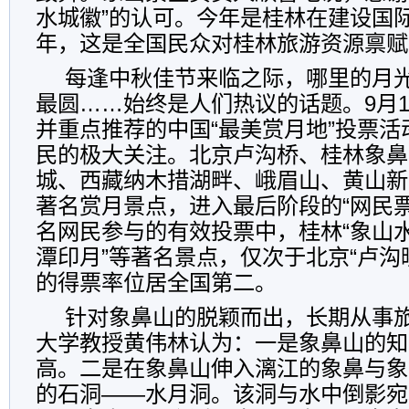
水城徽”的认可。今年是桂林在建设国
年，这是全国民众对桂林旅游资源禀赋
每逢中秋佳节来临之际，哪里的月
最圆……始终是人们热议的话题。9月
并重点推荐的中国“最美赏月地”投票
民的极大关注。北京卢沟桥、桂林象鼻
城、西藏纳木措湖畔、峨眉山、黄山新
著名赏月景点，进入最后阶段的“网民票决”
名网民参与的有效投票中，桂林“象山水
潭印月”等著名景点，仅次于北京“卢沟晓
的得票率位居全国第二。
针对象鼻山的脱颖而出，长期从事
大学教授黄伟林认为：一是象鼻山的知
高。二是在象鼻山伸入漓江的象鼻与象
的石洞——水月洞。该洞与水中倒影宛