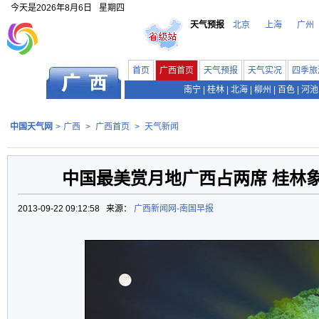
今天是
2026年8月6日
星期四
天气预报
北京
上海
广州
首页
广西首页
天气预报
天气实况
四季旅
南宁
|
桂林
|
北海
|
柳州
|
百色
|
河池
中国天气网
>
广西
>
广西首页
>
天气新闻
中国最美赏月地广西占两席 桂林
2013-09-22 09:12:58 来源：
广西新闻网-南国早报