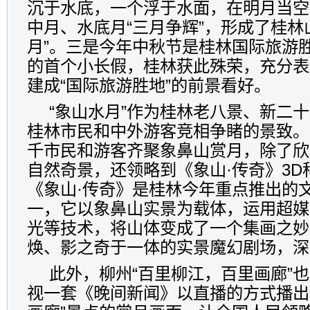
沉于水底，一个浮于水面，在明月当空
中月、水底月“三月争辉”，形成了桂林
月”。三是今年中秋节是桂林国际旅游
的首个小长假，桂林获此殊荣，充分表
建成“国际旅游胜地”的前景看好。
“象山水月”作为桂林老八景、新二
桂林市民和中外游客竞相争睹的景致。
千市民和游客齐聚象鼻山赏月，除了欣
自然奇景，还领略到《象山·传奇》3D
《象山·传奇》是桂林今年重点推出的文
一，它以象鼻山实景为载体，运用超媒
光等技术，将山体变成了一个集画之妙
焕、影之奇于一体的实景魔幻剧场，深
此外，柳州“百里柳江，百里画廊”
视一套《晚间新闻》以直播的方式播出