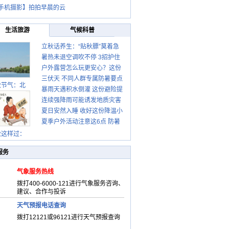
手机摄影】拍拍早晨的云
生活旅游
气候科普
立秋话养生：“贴秋膘”莫着急
暑热未退空调吹不停 3招护住
先清暑再防燥
户外露营怎么玩更安心？这份
肩颈不酸痛
三伏天 不同人群专属防暑要点
攻略请收好
秋节气：北
暴雨天遇积水倒灌 这份避险提
请收好
连续强降雨可能诱发地质灾害
示请收好
夏日安然入睡 收好这份降温小
这些前兆要知道
夏季户外活动注意这6点 防暑
贴士
健身两不误
秋这样过：
服务
气象服务热线
拨打400-6000-121进行气象服务咨询、
建议、合作与投诉
天气预报电话查询
拨打12121或96121进行天气预报查询