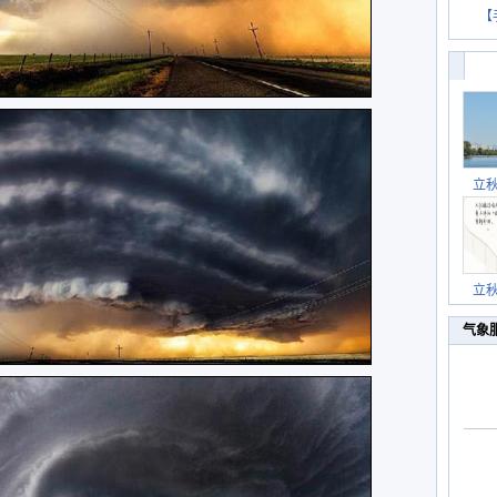
【
立
立
气象