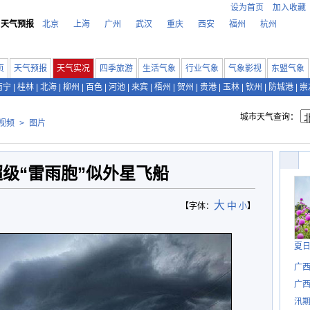
设为首页
加入收藏
天气预报
北京
上海
广州
武汉
重庆
西安
福州
杭州
页
天气预报
天气实况
四季旅游
生活气象
行业气象
气象影视
东盟气象
南宁
|
桂林
|
北海
|
柳州
|
百色
|
河池
|
来宾
|
梧州
|
贺州
|
贵港
|
玉林
|
钦州
|
防城港
|
崇
城市天气查询：
视频
>
图片
级“雷雨胞”似外星飞船
大
中
【字体：
小
】
夏
广
广西
汛