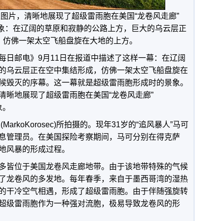
图片，清晰地展现了超级雷雨胞在美国“龙卷风走廊”
时的骇人景象：在辽阔的草原和寂静的公路上方，巨大的乌云层正
，仿佛一架太空飞船盘旋在大地的上方。
每日邮电》9月11日在报道中描述了这样一幕：在辽阔
的乌云层正在空中集结形成，仿佛一架太空飞船盘旋在
候毁灭的序幕。这一幕就是超级雷雨胞形成时的景象。
清晰地展现了超级雷雨胞在美国“龙卷风走廊”
象。
arkoKorosec)所拍摄的。现年31岁的“追风暴人”马可
息管理员。在美国探险考察期间，马可分别在得克萨
地风暴的形成过程。
多皆位于美国龙卷风走廊地带。由于该地带特殊的气候
了龙卷风的多发地。每年春季，来自于墨西哥湾的湿热
的干冷空气相遇，形成了超级雷雨胞。由于伴随强旋转
超级雷雨胞作为一种强对流胞，极易导致龙卷风的形