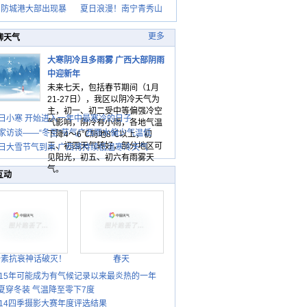
日防城港大部出现暴
夏日浪漫！南宁青秀山
更多
聊天气
大寒阴冷且多雨雾 广西大部阴雨
中迎新年
未来七天，包括春节期间（1月
21-27日），我区以阴冷天气为
主，初一、初二受中等偏强冷空
日小寒 开始进入一年中最寒冷的日子
气影响，阴冷有小雨，各地气温
家访谈——“冬至”节气广西雨水偏少气温低
下降4～6℃局地8℃以上，初
三、初四天气转好，部分地区可
日大雪节气到来 广西将持续低温寒冷天气
见阳光，初五、初六有雨雾天
气。
互动
胎素抗衰神话破灭！
春天
015年可能成为有气候记录以来最炎热的一年
夏穿冬装 气温降至零下7度
014四季摄影大赛年度评选结果