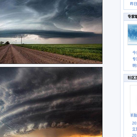
昨
专家
今
专
明
社区
羊
2
立
2