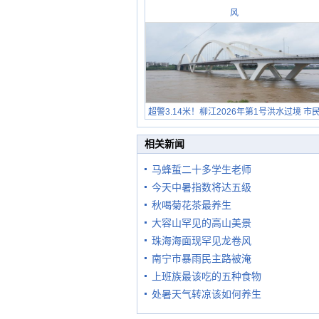
风
超警3.14米！柳江2026年第1号洪水过境 市
在堤岸见证汛况
相关新闻
马蜂蜇二十多学生老师
今天中暑指数将达五级
秋喝菊花茶最养生
大容山罕见的高山美景
珠海海面现罕见龙卷风
南宁市暴雨民主路被淹
上班族最该吃的五种食物
处暑天气转凉该如何养生