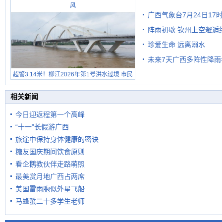
风
广西气象台7月24日1
阵雨初歇 钦州上空邂逅
珍爱生命 远离溺水
未来7天广西多阵性降雨
超警3.14米！柳江2026年第1号洪水过境 市民
在堤岸见证汛况
相关新闻
今日迎返程第一个高峰
“十一”长假游广西
旅途中保持身体健康的密诀
糖友国庆期间饮食原则
看企鹅教伙伴走路萌照
最美赏月地广西占两席
美国雷雨胞似外星飞船
马蜂蜇二十多学生老师