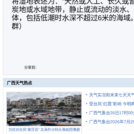
将湿地表述为：“天然或人工、长久或
炭地或水域地带，静止或流动的淡水、
体，包括低潮时水深不超过6米的海域。
群）
分享到：
广西天气热点
天气实况和未来七天天
受台风“红霞”影响 今
广西气象台26日17时0
有较强降雨
广西气象台2026年7月
为应对台风“美莎克” 北海外沙码头渔船回港避
级预警