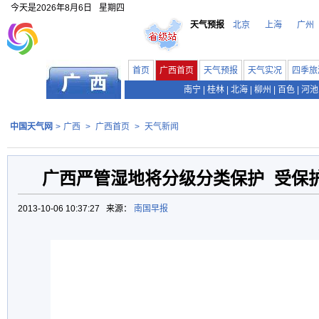
今天是
2026年8月6日
星期四
天气预报
北京
上海
广州
首页
广西首页
天气预报
天气实况
四季旅
南宁
|
桂林
|
北海
|
柳州
|
百色
|
河池
中国天气网
>
广西
>
广西首页
>
天气新闻
广西严管湿地将分级分类保护 受保
2013-10-06 10:37:27 来源：
南国早报