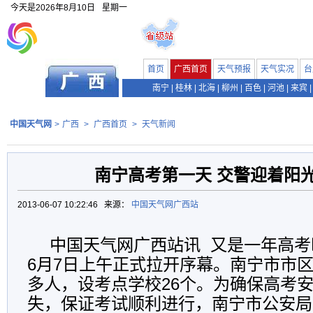
今天是
2026年8月10日
星期一
首页
广西首页
天气预报
天气实况
台
南宁
|
桂林
|
北海
|
柳州
|
百色
|
河池
|
来宾
|
中国天气网
>
广西
>
广西首页
>
天气新闻
南宁高考第一天 交警迎着阳
2013-06-07 10:22:46 来源：
中国天气网广西站
中国天气网广西站讯 又是一年高考时
6月7日上午正式拉开序幕。南宁市市区
多人，设考点学校26个。为确保高考
失，保证考试顺利进行，南宁市公安局