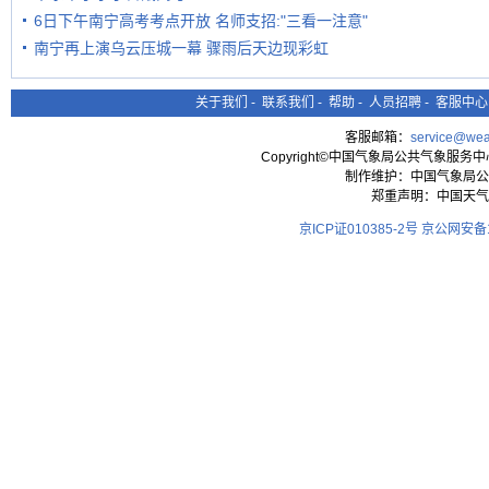
6日下午南宁高考考点开放 名师支招:"三看一注意"
南宁再上演乌云压城一幕 骤雨后天边现彩虹
关于我们
-
联系我们
-
帮助
-
人员招聘
-
客服中心
客服邮箱：
service@wea
Copyright©中国气象局公共气象服务中心 All
制作维护：中国气象局公
郑重声明：中国天气
京ICP证010385-2号
京公网安备11