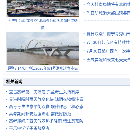
今天桂南局地将有暴雨或
昨日防城港大部出现暴雨
需继续防范
为应对台风“美莎克” 北海外沙码头渔船回港避
雨
风
夏日浪漫！南宁青秀山
7月30日起我区有持续
7月30日起广西有一次
天气实况和未来七天天
超警3.14米！柳江2026年第1号洪水过境 市民
在堤岸见证汛况
相关新闻
直击高考第一天清晨 东兰考生入场有序
贵港时晴时雨天气变化快 晾晒衣物需注意
高考考生注意平衡饮食 规律作息平和心态
高考期间都安迎强降雨 需做好防范
高考期间广西天气闷热多降雨 请注意预防
平乐中学学子备战高考