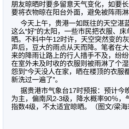
朋友晾晒时要多留意天气变化，如要长
要将衣物晾在阳台外面，避免被阵雨淋
今天上午，贵港一如既往的天空湛
这么“好”的太阳，一些市民把衣服、
晒。不料中午12时许，天空突然变的
声后，豆大的雨点从天而降。笔者在大
来的降雨让路上的行人措手不及，纷纷
在室外未及时收的衣服则被雨淋了个湿
怨到“今天没人在家，晒在楼顶的衣服
新洗过一遍了”。
据贵港市气象台17时预报：预计今
为主，偏南风2-3级，降水概率90％，气
指数4级，不太适宜晾晒。（图文/梁海