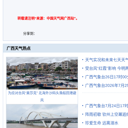
转载请注明“来源：中国天气网广西站”。
分享到：
广西天气热点
天气实况和未来七天天
受台风“红霞”影响 今
广西气象台26日17时0
有较强降雨
广西气象台2026年7月
为应对台风“美莎克” 北海外沙码头渔船回港避
级预警
风
广西气象台7月24日1
阵雨初歇 钦州上空邂逅
珍爱生命 远离溺水