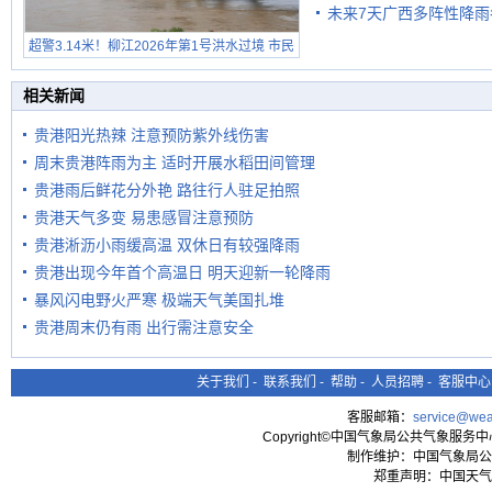
未来7天广西多阵性降雨
超警3.14米！柳江2026年第1号洪水过境 市民
在堤岸见证汛况
相关新闻
贵港阳光热辣 注意预防紫外线伤害
周末贵港阵雨为主 适时开展水稻田间管理
贵港雨后鲜花分外艳 路往行人驻足拍照
贵港天气多变 易患感冒注意预防
贵港淅沥小雨缓高温 双休日有较强降雨
贵港出现今年首个高温日 明天迎新一轮降雨
暴风闪电野火严寒 极端天气美国扎堆
贵港周末仍有雨 出行需注意安全
关于我们
-
联系我们
-
帮助
-
人员招聘
-
客服中心
客服邮箱：
service@wea
Copyright©中国气象局公共气象服务中心 All
制作维护：中国气象局公
郑重声明：中国天气