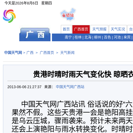
今天是
2026年8月6日
星期四
首页
广西首页
天气预报
天气实况
台
南宁
|
桂林
|
北海
|
柳州
|
百色
|
河池
|
来宾
|
中国天气网
>
广西
>
广西首页
>
天气新闻
贵港时晴时雨天气变化快 晾晒
2013-06-06 21:27:37 来源：
中国天气网广西站
中国天气网广西站讯 俗话说的好“六
果然不假。这些天贵港一会是艳阳高挂
是乌云压城，骤雨袭来。预计未来两天
还会上演艳阳与雨水转换变化。时晴时