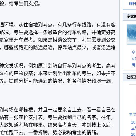
验，给考生们支招。
昨
专家
通环境。从住宿地到考点，有几条行车线路，有没有容
路况，考生要选择一条最适合的行车线路，并确定好高
是家里开车送考。如果是搭乘公交车，考生需要到公交
，哪些线路走的路途最近，停靠站点最少，或者沿途堵
今
专
种突发状况，例如原计划骑自行车到考点的考生，高考
明
么样的应急预案；本来计划坐出租车的考生，如果拦不
社区
等。提前分析可能遇到的情况，将各种情况预演一遍，
到考场在哪栋楼，并且一定要亲自上去，看一看自己在
羊
贴有一张座位安排表，考生要找到自己的名字。往年，
2
大致知道考场在哪里。结果高考当天，冲到楼上以后，
立
忙忙跑下去。一番折腾，势必影响考生的情绪。
2