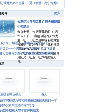
日防城港大部出现暴
夏日浪漫！南宁青秀山
更多
聊天气
大寒阴冷且多雨雾 广西大部阴雨
中迎新年
未来七天，包括春节期间（1月
21-27日），我区以阴冷天气为
主，初一、初二受中等偏强冷空
日小寒 开始进入一年中最寒冷的日子
气影响，阴冷有小雨，各地气温
家访谈——“冬至”节气广西雨水偏少气温低
下降4～6℃局地8℃以上，初
三、初四天气转好，部分地区可
日大雪节气到来 广西将持续低温寒冷天气
见阳光，初五、初六有雨雾天
气。
互动
胎素抗衰神话破灭！
春天
015年可能成为有气候记录以来最炎热的一年
夏穿冬装 气温降至零下7度
014四季摄影大赛年度评选结果