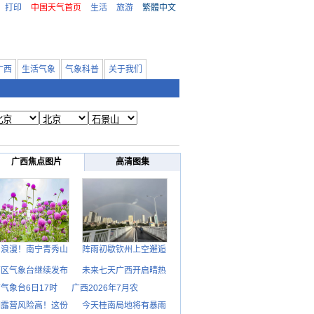
打印
中国天气首页
生活
旅游
繁體中文
广西
生活气象
气象科普
关于我们
广西焦点图片
高清图集
日浪漫！南宁青秀山
阵雨初歇钦州上空邂逅
西区气象台继续发布
未来七天广西开启晴热
气象台6日17时
广西2026年7月农
期露营风险高！这份
今天桂南局地将有暴雨