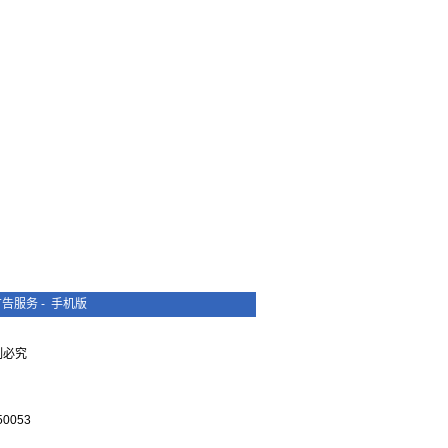
广告服务
-
手机版
复制必究
0053