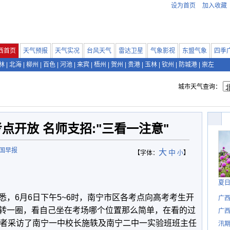
设为首页
加入收藏
西首页
天气预报
天气实况
台风天气
雷达卫星
气象影视
东盟气象
四季
林
|
北海
|
柳州
|
百色
|
河池
|
来宾
|
梧州
|
贺州
|
贵港
|
玉林
|
钦州
|
防城港
|
崇左
城市天气查询：
点开放 名师支招:"三看一注意"
南国早报
大
中
【字体：
小
】
夏
悉，6月6日下午5~6时，南宁市区各考点向高考考生开
广
转一圈，看自己坐在考场哪个位置那么简单，在看的过
广西
记者采访了南宁一中校长施轶及南宁二中一实验班班主任
汛