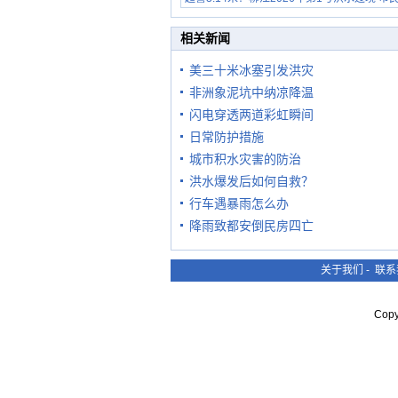
在堤岸见证汛况
相关新闻
美三十米冰塞引发洪灾
非洲象泥坑中纳凉降温
闪电穿透两道彩虹瞬间
日常防护措施
城市积水灾害的防治
洪水爆发后如何自救？
行车遇暴雨怎么办
降雨致都安倒民房四亡
关于我们
-
联系
Cop