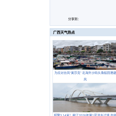
分享到：
广西天气热点
为应对台风“美莎克” 北海外沙码头渔船回港
风
超警3.14米！柳江2026年第1号洪水过境 市