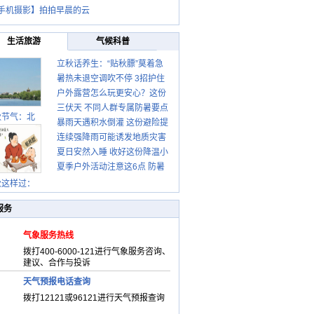
手机摄影】拍拍早晨的云
生活旅游
气候科普
立秋话养生：“贴秋膘”莫着急
暑热未退空调吹不停 3招护住
先清暑再防燥
户外露营怎么玩更安心？这份
肩颈不酸痛
三伏天 不同人群专属防暑要点
攻略请收好
秋节气：北
暴雨天遇积水倒灌 这份避险提
请收好
连续强降雨可能诱发地质灾害
示请收好
夏日安然入睡 收好这份降温小
这些前兆要知道
夏季户外活动注意这6点 防暑
贴士
健身两不误
秋这样过：
服务
气象服务热线
拨打400-6000-121进行气象服务咨询、
建议、合作与投诉
天气预报电话查询
拨打12121或96121进行天气预报查询