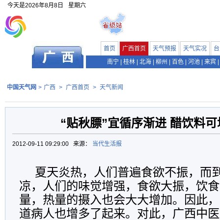
今天是
2026年8月8日
星期六
首页
广西首页
天气预报
天气实况
台
南宁
|
桂林
|
北海
|
柳州
|
百色
|
河池
|
来宾
|
中国天气网
>
广西
>
广西首页
>
天气新闻
“贴秋膘”宜循序渐进 醋饮料
2012-09-11 09:29:00 来源：
当代生活报
夏天炎热，人们普遍食欲不振，而
凉，人们的味觉增强，食欲大振，饮食
量，热量的摄入也会大大增加。因此，
道病人也增多了起来。对此，广西中医