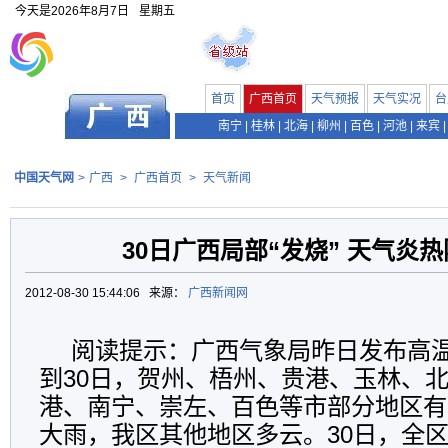
今天是
2026年8月7日
星期五
首页
广西首页
天气预报
天气实况
台
南宁
|
桂林
|
北海
|
柳州
|
百色
|
河池
|
来宾
|
中国天气网
>
广西
>
广西首页
>
天气新闻
30日广西局部“发烧” 天气炎
2012-08-30 15:44:06 来源：
广西新闻网
阅读提示：广西气象局昨日发布高温
到30日，贺州、梧州、贵港、玉林、
港、南宁、崇左、百色等市部分地区有
大雨，我区其他地区多云。30日，全