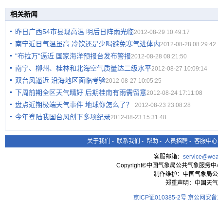
相关新闻
昨日广西54市县现高温 明后日阵雨光临
2012-08-29 10:49:17
南宁近日气温虽高 冷饮还是少喝避免寒气进体内
2012-08-28 08:29:42
"布拉万"逼近 国家海洋预报台发布警报
2012-08-28 08:21:50
南宁、柳州、桂林和北海空气质量达二级水平
2012-08-27 10:09:14
双台风逼近 沿海地区面临考验
2012-08-27 10:05:25
下周前期全区天气晴好 后期桂南有雨需留意
2012-08-24 17:11:08
盘点近期极端天气事件 地球你怎么了？
2012-08-23 23:08:28
今年登陆我国台风创下多项纪录
2012-08-23 15:31:48
关于我们
-
联系我们
-
帮助
-
人员招聘
-
客服中心
客服邮箱：
service@wea
Copyright©中国气象局公共气象服务中心 All
制作维护：中国气象局公
郑重声明：中国天气
京ICP证010385-2号
京公网安备11