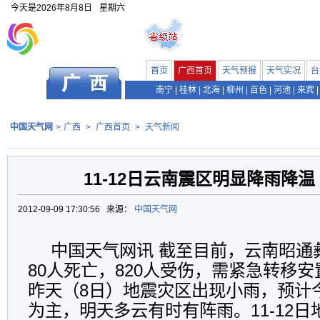
今天是
2026年8月8日
星期六
首页
广西首页
天气预报
天气实况
台
南宁
|
桂林
|
北海
|
柳州
|
百色
|
河池
|
来宾
|
中国天气网
>
广西
>
广西首页
>
天气新闻
11-12日云南震区明显降雨降温
2012-09-09 17:30:56 来源：
中国天气网
中国天气网讯 截至目前，云南昭通
80人死亡，820人受伤，需紧急转移安置
昨天（8日）地震灾区出现小雨，预计
为主，明天多云有时有阵雨。11-12