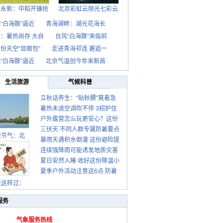
西永新：中稻开镰抢
北京彩虹云隙光七彩云
“白海豚”逼近
青海湖畔：湖光花海长
：暑热尚存 大自
台风“白海豚”来临前
份天空“显眼包”
走进青海祁连 邂逅一
“白海豚”逼近
北京气温创今年来新高
生活旅游
气候科普
立秋话养生：“贴秋膘”莫着急
暑热未退空调吹不停 3招护住
先清暑再防燥
户外露营怎么玩更安心？这份
肩颈不酸痛
三伏天 不同人群专属防暑要点
攻略请收好
秋节气：北
暴雨天遇积水倒灌 这份避险提
请收好
连续强降雨可能诱发地质灾害
示请收好
夏日安然入睡 收好这份降温小
这些前兆要知道
夏季户外活动注意这6点 防暑
贴士
健身两不误
秋这样过：
服务
气象服务热线