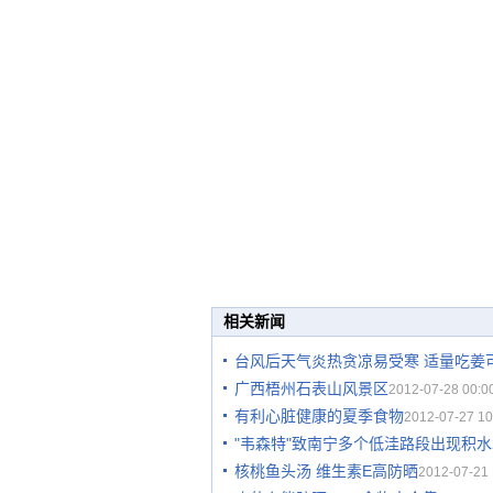
相关新闻
台风后天气炎热贪凉易受寒 适量吃姜
广西梧州石表山风景区
2012-07-28 00:0
有利心脏健康的夏季食物
2012-07-27 10
"韦森特"致南宁多个低洼路段出现积水
核桃鱼头汤 维生素E高防晒
2012-07-21 