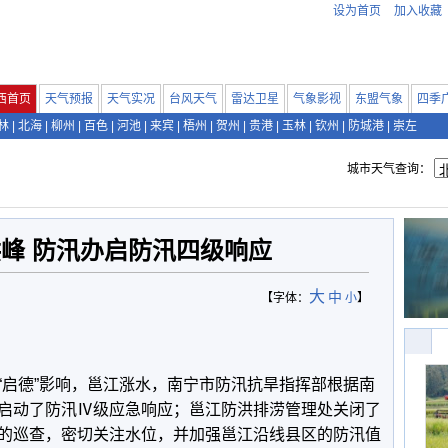
设为首页
加入收藏
西首页
天气预报
天气实况
台风天气
雷达卫星
气象影视
东盟气象
四季
林
|
北海
|
柳州
|
百色
|
河池
|
来宾
|
梧州
|
贺州
|
贵港
|
玉林
|
钦州
|
防城港
|
崇左
城市天气查询：
峰 防汛办启防汛四级响应
大
中
【字体：
小
】
“启德”影响，邕江涨水，南宁市防汛抗旱指挥部根据南
启动了防汛Ⅳ级应急响应；邕江防洪排涝管理处关闭了
的巡查，密切关注水位，并加强邕江沿线县区的防汛值