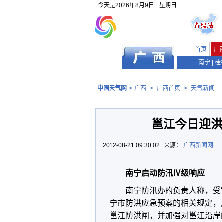
今天是
2026年8月9日
星期日
首页
广
南宁
|
桂
中国天气网
>
广西
>
广西首页
>
天气新闻
邕江今日迎洪
2012-08-21 09:30:02 来源：
广西新闻网
南宁启动防汛Ⅳ级响应
南宁防汛办的负责人称，受
宁市防洪应急预案的相关规定，
邕江防洪闸，并加强对邕江沿岸