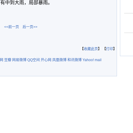
部有中到大雨，局部暴雨。
<<前一页
后一页>>
【
收藏此页
】 【
打印
】
网
豆瓣
网易微博
QQ空间
开心网
凤凰微博
和讯微博
Yahoo! mail