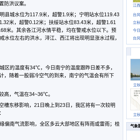
置防洪议案。
江
县城水位为117.9米，超警1.9米；宁明站水位119.43
台风
.32米，超警0.12米；扶绥站水位83.43米，超警1.61
立秋
警3.68米。其余各江河水情平稳，均在警戒水位以下。预
今日
警戒水位左右的洪水，浔江、西江将出现明显涨水过程，
台风
，城区的温度有34℃，今日南宁的温度跟昨日差不多，
计，随着一股弱冷空气的到来，南宁的气温会有所下
立
高，气温在34~36℃。
空槽东移影响，21日晚上到23日，我区将有一次较明
：
立
边缘偏南气流影响，全区多云大部地区有阵雨或雷雨；桂
气象
。