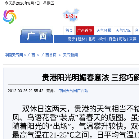
今天是
2026年8月7日
星期五
首页
广西首页
天气预报
天气实况
台
南宁
|
桂林
|
北海
|
柳州
|
百色
|
河池
|
来宾
|
中国天气网
>
广西
>
广西首页
>
天气新闻
贵港阳光明媚春意浓 三招巧解
2012-03-26 21:55:42 来源：
中国天气网广西站
双休日这两天，贵港的天气相当不
风、鸟语花香“装点”着春天的版图。
随着阳光的“出场”，气温攀升较快，
最高气温在21-25℃之间，日平均气温