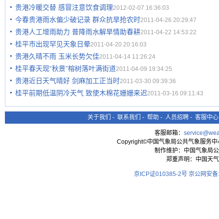
贵港冷暖交替 感冒注意饮食调理
2012-02-07 16:36:03
今春贵港雨水偏少破记录 群众抗旱抢农时
2011-04-26 20:29:47
贵港人工增雨助力 普降雨水解旱情助春耕
2011-04-22 14:53:22
桂平市出现罕见天象日晕
2011-04-20 20:16:03
贵港久晴不雨 玉米长势欠佳
2011-04-14 11:26:24
桂平春天现“秋景”榕树落叶满街道
2011-04-09 19:34:25
贵港近日天气晴好 剑麻加工正当时
2011-03-30 09:39:36
桂平前期低温阴冷天气 致使木棉花姗姗来迟
2011-03-16 09:11:43
关于我们
-
联系我们
-
帮助
-
人员招聘
-
客服中心
客服邮箱：
service@wea
Copyright©中国气象局公共气象服务中心 All
制作维护：中国气象局公
郑重声明：中国天气
京ICP证010385-2号
京公网安备11