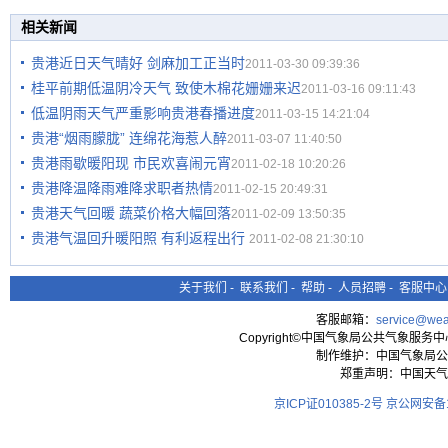
相关新闻
贵港近日天气晴好 剑麻加工正当时
2011-03-30 09:39:36
桂平前期低温阴冷天气 致使木棉花姗姗来迟
2011-03-16 09:11:43
低温阴雨天气严重影响贵港春播进度
2011-03-15 14:21:04
贵港“烟雨朦胧” 连绵花海惹人醉
2011-03-07 11:40:50
贵港雨歇暖阳现 市民欢喜闹元宵
2011-02-18 10:20:26
贵港降温降雨难降求职者热情
2011-02-15 20:49:31
贵港天气回暖 蔬菜价格大幅回落
2011-02-09 13:50:35
贵港气温回升暖阳照 有利返程出行
2011-02-08 21:30:10
关于我们
-
联系我们
-
帮助
-
人员招聘
-
客服中心
客服邮箱：
service@wea
Copyright©中国气象局公共气象服务中心 All
制作维护：中国气象局公
郑重声明：中国天气
京ICP证010385-2号
京公网安备11