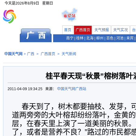
今天是
2026年8月9日
星期日
首页
广西首页
天气预报
天气实况
台
南宁
|
桂林
|
北海
|
柳州
|
百色
|
河池
|
来宾
|
中国天气网
>
广西
>
广西首页
>
天气新闻
桂平春天现“秋景”榕树落叶
2011-04-09 19:34:25 来源：
中国天气网广西站
春天到了，树木都要抽枝、发芽，
道两旁旁的大叶榕却纷纷落叶，金黄的
层，在春天里上演了一道美丽的秋景。
了，或者是营养不良？”路过的市民都