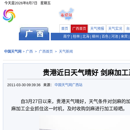
今天是
2026年8月7日
星期五
首页
广西首页
天气预报
天气实况
台
南宁
|
桂林
|
北海
|
柳州
|
百色
|
河池
|
来宾
|
中国天气网
>
广西
>
广西首页
>
天气新闻
贵港近日天气晴好 剑麻加工
2011-03-30 09:39:36 来源：
中国天气网广西站
自3月27日以来，贵港天气晴好，天气条件对剑麻的
麻加工企业抓住这一时机，及时收购剑麻进行加工晾晒。