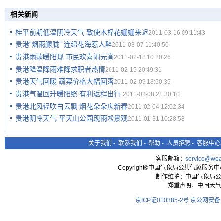
相关新闻
桂平前期低温阴冷天气 致使木棉花姗姗来迟
2011-03-16 09:11:43
贵港“烟雨朦胧” 连绵花海惹人醉
2011-03-07 11:40:50
贵港雨歇暖阳现 市民欢喜闹元宵
2011-02-18 10:20:26
贵港降温降雨难降求职者热情
2011-02-15 20:49:31
贵港天气回暖 蔬菜价格大幅回落
2011-02-09 13:50:35
贵港气温回升暖阳照 有利返程出行
2011-02-08 21:30:10
贵港北风轻吹白云飘 烟花朵朵庆新春
2011-02-04 12:02:34
贵港阴冷天气 平天山公园现雨凇景观
2011-01-31 10:28:58
关于我们
-
联系我们
-
帮助
-
人员招聘
-
客服中心
客服邮箱：
service@wea
Copyright©中国气象局公共气象服务中心 All
制作维护：中国气象局公
郑重声明：中国天气
京ICP证010385-2号
京公网安备11