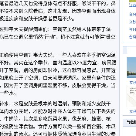
笔者最近几天也觉得身体有点不舒服，喉咙干干的，鼻
江
不得不来到医院看病，这才发现，因热空调而出现身体
台风
吸道疾病和皮肤干燥患者更是不少。
立秋
医师韦大夫提醒病患们：空调室虽然给人体带来了温
今日
病已在空调房里悄然“行动”，稍不注意就有可能得“暖空
台风
正确使用空调？韦大夫说，一些人喜欢在冬季把空调温
不好。其实在这个季节，室内温度以25度为宜，房间跟
开了空调，别的房间却很冷，这样就容易感冒。开窗透
如果晚上开了空调，白天就要透透风。家里有条件的还
立
，因为开了空调房间里湿度不够，皮肤会变得干燥，当
一些水。
补水，水是皮肤最根本的增湿剂，预防和减少皮肤干
体内水分充足，才能及时补充人体在干燥气候下丢失的
立
、牛奶等。其次是多吃蔬菜水果，像芝麻、蜂蜜、核
气象
的滋阴生津食物。食疗方面可以煲一些如百合粥、木瓜
补清润的汤水。还可根据体质情况选食养阴生津的沙参