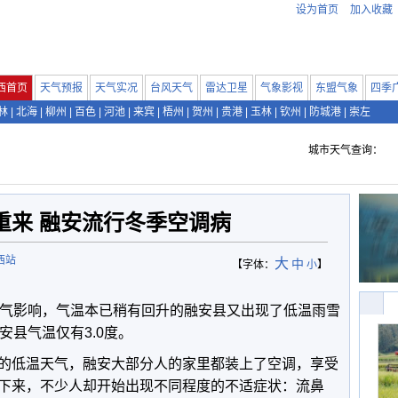
设为首页
加入收藏
西首页
天气预报
天气实况
台风天气
雷达卫星
气象影视
东盟气象
四季
林
|
北海
|
柳州
|
百色
|
河池
|
来宾
|
梧州
|
贺州
|
贵港
|
玉林
|
钦州
|
防城港
|
崇左
城市天气查询：
重来 融安流行冬季空调病
西站
大
中
【字体：
小
】
空气影响，气温本已稍有回升的融安县又出现了低温雨雪
安县气温仅有3.0度。
的低温天气，融安大部分人的家里都装上了空调，享受
下来，不少人却开始出现不同程度的不适症状：流鼻