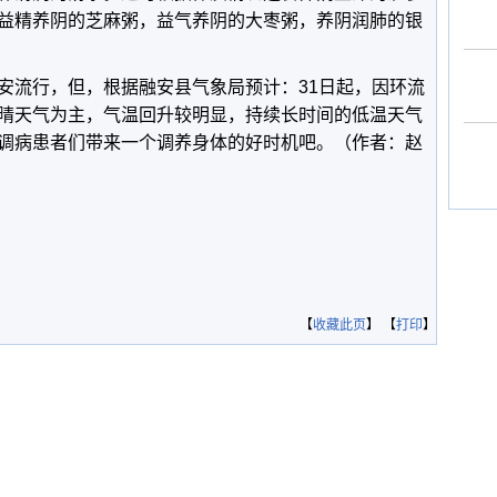
益精养阴的芝麻粥，益气养阴的大枣粥，养阴润肺的银
安流行，但，根据融安县气象局预计：31日起，因环流
晴天气为主，气温回升较明显，持续长时间的低温天气
调病患者们带来一个调养身体的好时机吧。（作者：
赵
【
收藏此页
】 【
打印
】