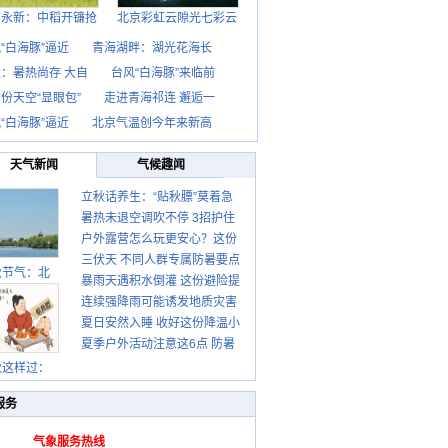
西永新：中稻开镰抢
北京彩虹云隙光七彩云
“白海豚”逼近
青海湖畔：湖光花海长
：暑热尚存 大自
台风“白海豚”来临前
份天空“显眼包”
走进青海祁连 邂逅一
“白海豚”逼近
北京气温创今年来新高
天气新闻
气候趣闻
立秋话养生：“贴秋膘”莫着急
暑热未退空调吹不停 3招护住
先清暑再防燥
户外露营怎么玩更安心？这份
肩颈不酸痛
三伏天 不同人群专属防暑要点
攻略请收好
秋节气：北
暴雨天遇积水倒灌 这份避险提
请收好
连续强降雨可能诱发地质灾害
示请收好
夏日安然入睡 收好这份降温小
这些前兆要知道
夏季户外活动注意这6点 防暑
贴士
健身两不误
秋这样过：
服务
气象服务热线