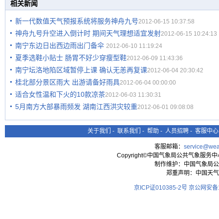
相关新闻
新一代数值天气预报系统将服务神舟九号
2012-06-15 10:37:58
神舟九号升空进入倒计时 期间天气理想适宜发射
2012-06-15 10:24:13
南宁东边日出西边雨出门备伞
2012-06-10 11:19:24
夏季选鞋小贴士 肠胃不好少穿瘦型鞋
2012-06-09 11:43:36
南宁坛洛地陷区域暂停上课 确认无恙再复课
2012-06-04 20:30:42
桂北部分景区雨大 出游请备好雨具
2012-06-04 00:00:00
适合女性温和下火的10款凉茶
2012-06-03 11:30:31
5月南方大部暴雨频发 湖南江西洪灾较重
2012-06-01 09:08:08
关于我们
-
联系我们
-
帮助
-
人员招聘
-
客服中心
客服邮箱：
service@wea
Copyright©中国气象局公共气象服务中心 All
制作维护：中国气象局公
郑重声明：中国天气
京ICP证010385-2号
京公网安备11