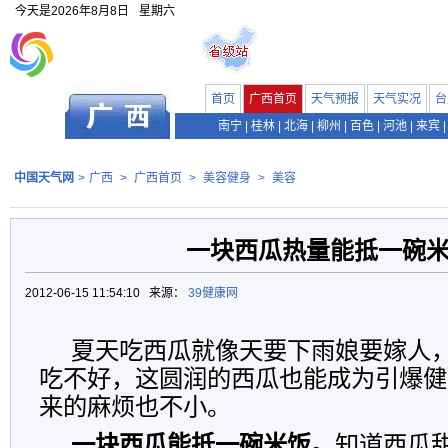
今天是
2026年8月8日
星期六
首页
广西首页
天气预报
天气实况
台
南宁
|
桂林
|
北海
|
柳州
|
百色
|
河池
|
来宾
|
中国天气网
>
广西
>
广西首页
>
美容健身
>
美容
一块西瓜热量能抵一碗
2012-06-15 11:54:10 来源：
39健康网
夏天吃西瓜就像天要下雨娘要嫁人
吃不好，这圆润的西瓜也能成为引爆健
来的麻烦也不小。
一块西瓜能抵一碗米饭。
知道西瓜