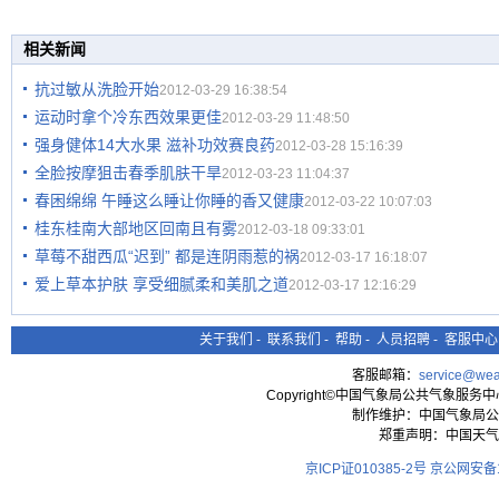
相关新闻
抗过敏从洗脸开始
2012-03-29 16:38:54
运动时拿个冷东西效果更佳
2012-03-29 11:48:50
强身健体14大水果 滋补功效赛良药
2012-03-28 15:16:39
全脸按摩狙击春季肌肤干旱
2012-03-23 11:04:37
春困绵绵 午睡这么睡让你睡的香又健康
2012-03-22 10:07:03
桂东桂南大部地区回南且有雾
2012-03-18 09:33:01
草莓不甜西瓜“迟到” 都是连阴雨惹的祸
2012-03-17 16:18:07
爱上草本护肤 享受细腻柔和美肌之道
2012-03-17 12:16:29
关于我们
-
联系我们
-
帮助
-
人员招聘
-
客服中心
客服邮箱：
service@wea
Copyright©中国气象局公共气象服务中心 All
制作维护：中国气象局公
郑重声明：中国天气
京ICP证010385-2号
京公网安备11