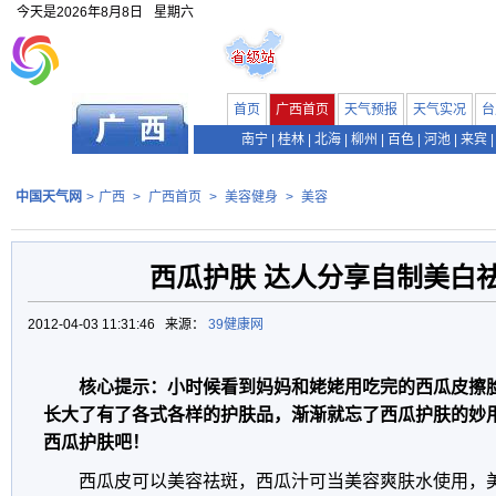
今天是
2026年8月8日
星期六
首页
广西首页
天气预报
天气实况
台
南宁
|
桂林
|
北海
|
柳州
|
百色
|
河池
|
来宾
|
中国天气网
>
广西
>
广西首页
>
美容健身
>
美容
西瓜护肤 达人分享自制美白
2012-04-03 11:31:46 来源：
39健康网
核心提示：小时候看到妈妈和姥姥用吃完的西瓜皮擦
长大了有了各式各样的护肤品，渐渐就忘了西瓜护肤的妙
西瓜护肤吧！
西瓜皮可以美容祛斑，西瓜汁可当美容爽肤水使用，