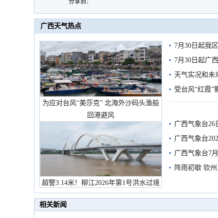
分享到：
广西天气热点
7月30日起
7月30日起
天气实况和未
受台风“红霞”
为应对台风“美莎克” 北海外沙码头渔船
有较强降雨
回港避风
广西气象台26
广西气象台20
预警
广西气象台7月
阵雨初歇 钦
超警3.14米！柳江2026年第1号洪水过境
市民在堤岸见证汛况
相关新闻