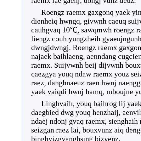
raemx lae gaenj, dongj vunz deuz.
Roengz raemx gaxgonq yaek yin
dienheiq hwngq, givwnh caeuq sui
cauhgvaq 10℃, sawqmwh roengz ra
liengz couh yungzheih gyaeujng
dwngjdwngj. Roengz raemx gaxgonq
najaek baihlaeng, aenndang cugcie
raemx. Suijvwnh beij dijvwnh bou
caezgya youq ndaw raemx youz sei
raez, danghnaeuz raen hwnj naengg
yaek vaiqdi hwnj hamq, mboujne y
Linghvaih, youq baihrog lij yae
daegbied dwg youq henzhaij, aenvi
ndaej ndonj gvaq raemx, sienghaih 
seizgan raez lai, bouxvunz aiq deng
binghyizgvanghsing bizyenz.