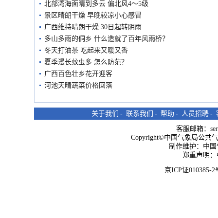
北部湾海面晴到多云 偏北风4～5级
景区晴朗干燥 早晚较凉小心感冒
广西维持晴朗干燥 30日起转阴雨
多山多雨的侗乡 什么造就了百年风雨桥？
冬天打油茶 吃起来又暖又香
夏季漫长蚊虫多 怎么防范？
广西百色壮乡花开迎客
河池天晴蔬菜价格回落
关于我们
-
联系我们
-
帮助
-
人员招聘
-
客服邮箱：
se
Copyright©中国气象局公共气象服
制作维护：中国
郑重声明：
京ICP证010385-2