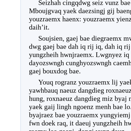
Seizhah cingqdwg seiz vunz bae
Mboujgvaq yaek daezsingj gij baen
youzraemx haenx: youzraemx yienz
daih’it.
Soujsien, gaej bae diegraemx m
dwg gaej bae dah iq rij iq, dah iq r
yungzheih hwnjraemx. Lwgnyez iq 
dayozswngh cunghyozswngh caemh y
gaej bouxdog bae.
Youq rogranz youzraemx lij yaek
yawhbauq naeuz dangdieg roxnaeuz
hung, roxnaeuz dangdieg miz byaj 
yaek gaij lingh ngoenz menh bae l
byajraez bae youzraemx yungyiemj l
fwn doek raq, it daeuj yungzheih h