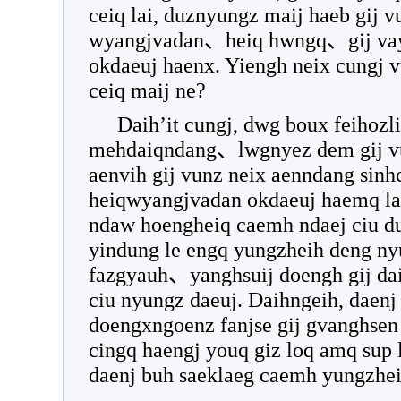
ceiq lai, duznyungz maij haeb gij 
wyangjvadan、heiq hwngq、gij vayo
okdaeuj haenx. Yiengh neix cungj
ceiq maij ne?
Daih’it cungj, dwg boux feihoz
mehdaiqndang、lwgnyez dem gij vu
aenvih gij vunz neix aenndang sinhc
heiqwyangjvadan okdaeuj haemq la
ndaw hoengheiq caemh ndaej ciu d
yindung le engq yungzheih deng n
fazgyauh、yanghsuij doengh gij da
ciu nyungz daeuj. Daihngeih, daenj
doengxngoenz fanjse gij gvanghse
cingq haengj youq giz loq amq sup
daenj buh saeklaeg caemh yungzhe