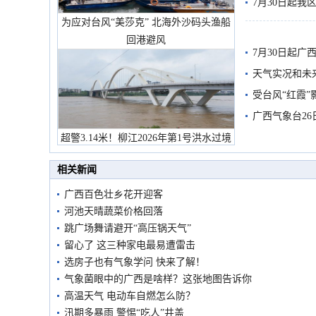
7月30日起
为应对台风“美莎克” 北海外沙码头渔船
回港避风
7月30日起
天气实况和未
受台风“红霞”
有较强降雨
广西气象台26
超警3.14米！柳江2026年第1号洪水过境
市民在堤岸见证汛况
相关新闻
广西百色壮乡花开迎客
河池天晴蔬菜价格回落
跳广场舞请避开“高压锅天气”
留心了 这三种家电最易遭雷击
选房子也有气象学问 快来了解！
气象菌眼中的广西是啥样？这张地图告诉你
高温天气 电动车自燃怎么防？
汛期多暴雨 警惕“吃人”井盖