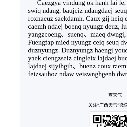
Caezgya yindung ok hanh lai le
swiq ndang, baujciz ndangdaej seuq
roxnaeuz saekdamh. Caux gij heiq
caemh ndaej boenq nyungz deuz, 
yangzcoeng、suenq、maeq dwngj, do
Fuengfap mied nyungz ceiq seuq d
duznyungz. Duznyungz haengj youq
yaek ciengzseiz cingleix lajdaej 
lajdaej sijyihgih、buenz coux rae
feizsauhoz ndaw veiswnghgenh dwn
查天气
关注“广西天气”微