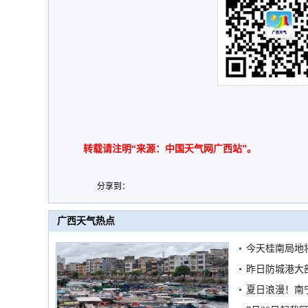
转载请注明“来源：中国天气网广西站”。
分享到：
广西天气热点
今天桂南局地将
需继续防范
昨日防城港大
雨
夏日浪漫！南