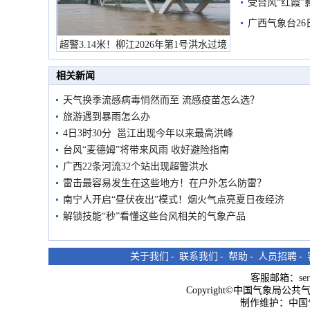
受台风“红霞”
有较强降雨
广西气象台26
超警3.14米！柳江2026年第1号洪水过境
市民在堤岸见证汛况
相关新闻
天气换季流感病毒悄然而至 流感疫苗怎么选？
旅游遇到暴雨怎么办
4日3时30分 邕江出现今年以来最高洪峰
台风“麦德姆”将带来风雨 收好避险指南
广西22条河流32个站出现超警洪水
雷击最容易发生在这些地方！在户外怎么防雷？
南宁人开启“昼伏夜出”模式！烟火气点亮夏日夜经济
解锁技能“秒”看懂这些台风相关的气象产品
关于我们
-
联系我们
-
帮助
-
人员招聘
-
客服邮箱：
se
Copyright©中国气象局公共气象服
制作维护：中国