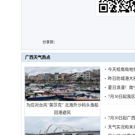
分享到：
广西天气热点
今天桂南局地将
需继续防范
昨日防城港大
雨
夏日浪漫！南
7月30日起
为应对台风“美莎克” 北海外沙码头渔船
回港避风
7月30日起
天气实况和未