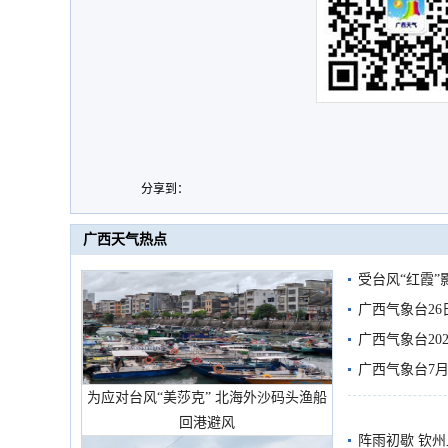
分享到：
广西天气热点
受台风“红霞”
有较强降雨
广西气象台26
广西气象台20
预警
广西气象台7月
为应对台风“美莎克” 北海外沙码头渔船
回港避风
阵雨初歇 钦