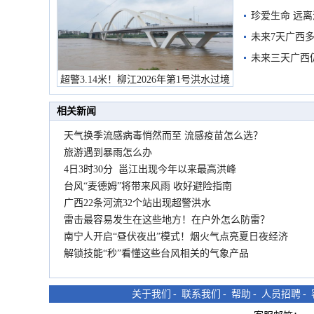
珍爱生命 远
未来7天广西
未来三天广西
超警3.14米！柳江2026年第1号洪水过境
市民在堤岸见证汛况
相关新闻
天气换季流感病毒悄然而至 流感疫苗怎么选？
旅游遇到暴雨怎么办
4日3时30分 邕江出现今年以来最高洪峰
台风“麦德姆”将带来风雨 收好避险指南
广西22条河流32个站出现超警洪水
雷击最容易发生在这些地方！在户外怎么防雷？
南宁人开启“昼伏夜出”模式！烟火气点亮夏日夜经济
解锁技能“秒”看懂这些台风相关的气象产品
关于我们
-
联系我们
-
帮助
-
人员招聘
-