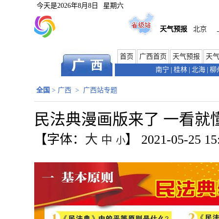
今天是
2026年8月8日
星期六
天气预报
北京
首页
广西首页
天气预报
天
南宁
|
桂林
|
北海
|
柳
全国
>
广西
>
广西站专题
民法典漫画版来了 一看就
【字体：
大
】
2021-05-25 
中
小