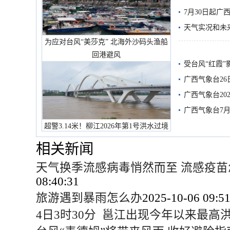
7月30日起
天气实况和未
为应对台风“美莎克” 北海外沙码头渔船
回港避风
受台风“红霞”
有较强降雨
广西气象台26
广西气象台20
预警
广西气象台7月
超警3.14米！柳江2026年第1号洪水过境
市民在堤岸见证汛况
相关新闻
天气换季流感病毒悄然而至 流感疫苗
08:40:31
旅游遇到暴雨怎么办
2025-10-06 09:51
4日3时30分 邕江出现今年以来最高