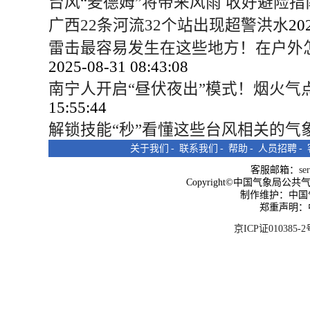
台风“麦德姆”将带来风雨 收好避险指
广西22条河流32个站出现超警洪水
20
雷击最容易发生在这些地方！在户外
2025-08-31 08:43:08
南宁人开启“昼伏夜出”模式！烟火气
15:55:44
解锁技能“秒”看懂这些台风相关的气
关于我们
-
联系我们
-
帮助
-
人员招聘
-
客服邮箱：
se
Copyright©中国气象局公共气象服
制作维护：中国
郑重声明：
京ICP证010385-2