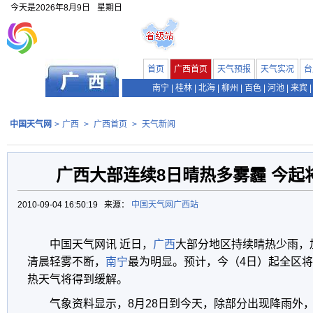
今天是
2026年8月9日
星期日
首页
广西首页
天气预报
天气实况
台
南宁
|
桂林
|
北海
|
柳州
|
百色
|
河池
|
来宾
|
中国天气网
>
广西
>
广西首页
>
天气新闻
广西大部连续8日晴热多雾霾 今起
2010-09-04 16:50:19 来源：
中国天气网广西站
中国天气网讯 近日，
广西
大部分地区持续晴热少雨，
清晨轻雾不断，
南宁
最为明显。预计，今（4日）起全区
热天气将得到缓解。
气象资料显示，8月28日到今天，除部分出现降雨外