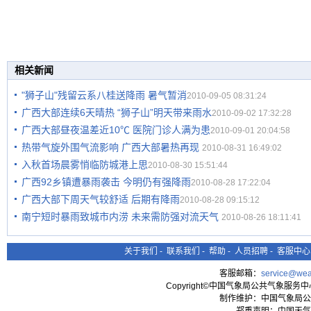
相关新闻
"狮子山"残留云系八桂送降雨 暑气暂消
2010-09-05 08:31:24
广西大部连续6天晴热 “狮子山”明天带来雨水
2010-09-02 17:32:28
广西大部昼夜温差近10℃ 医院门诊人满为患
2010-09-01 20:04:58
热带气旋外围气流影响 广西大部暑热再现
2010-08-31 16:49:02
入秋首场晨雾悄临防城港上思
2010-08-30 15:51:44
广西92乡镇遭暴雨袭击 今明仍有强降雨
2010-08-28 17:22:04
广西大部下周天气较舒适 后期有降雨
2010-08-28 09:15:12
南宁短时暴雨致城市内涝 未来需防强对流天气
2010-08-26 18:11:41
关于我们
-
联系我们
-
帮助
-
人员招聘
-
客服中心
客服邮箱：
service@wea
Copyright©中国气象局公共气象服务中心 All
制作维护：中国气象局公