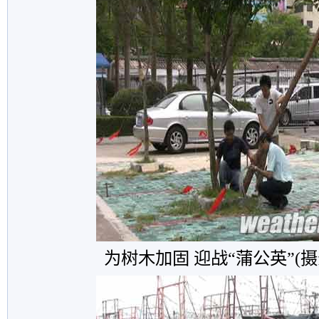
为树木加固 迎战“蒲公英”(