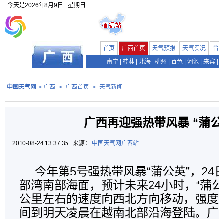
今天是
2026年8月9日
星期日
首页
广西首页
天气预报
天气实况
台
南宁
|
桂林
|
北海
|
柳州
|
百色
|
河池
|
来宾
|
中国天气网
>
广西
>
广西首页
>
天气新闻
广西再迎强热带风暴 “蒲公
2010-08-24 13:37:35 来源：
中国天气网广西站
今年第5号强热带风暴“蒲公英”，24
部湾南部海面，预计未来24小时，“蒲公
公里左右的速度向西北方向移动，强度
间到明天凌晨在越南北部沿海登陆。广