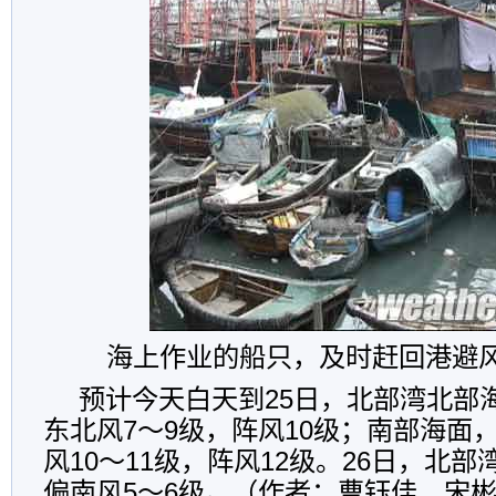
海上作业的船只，及时赶回港避
预计今天白天到25日，北部湾北部
东北风7～9级，阵风10级；南部海面
风10～11级，阵风12级。26日，北
偏南风5～6级。（作者：曹钰佳、宋彬