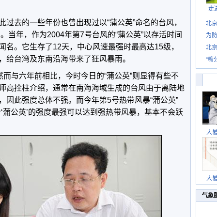
走
此过去的一些年份也曾出现过以“蒲公英”命名的台风，
北
。当年，作为2004年第7号台风的“蒲公英”以存活时间
为防
闻名。它生存了12天，中心风速最强时最高达15级，
北
，给台湾及东南沿海带来了狂风暴雨。
“糖
然而与六年前相比，今时今日的“蒲公英”则显得有些不
师高拴柱介绍，通常在南海海域生成的台风由于离陆地
，因此强度总体不强。而今年第5号热带风暴“蒲公英”
‘蒲公英’的强度最强可以达到强热带风暴，基本不会跃
大
大
气象