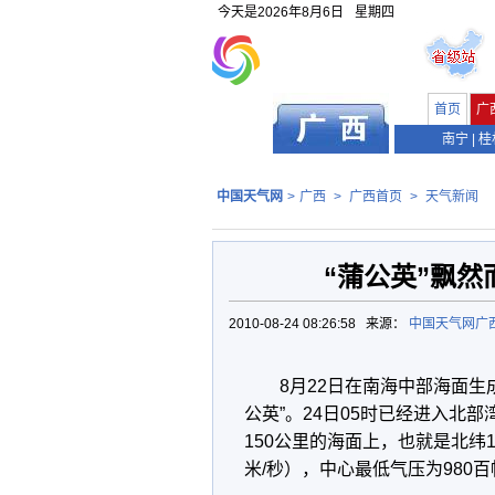
今天是
2026年8月6日
星期四
首页
广
南宁
|
桂
中国天气网
>
广西
>
广西首页
>
天气新闻
“蒲公英”飘然
2010-08-24 08:26:58 来源：
中国天气网广
8月22日在南海中部海面生
公英”。24日05时已经进入北
150公里的海面上，也就是北纬18
米/秒），中心最低气压为980百