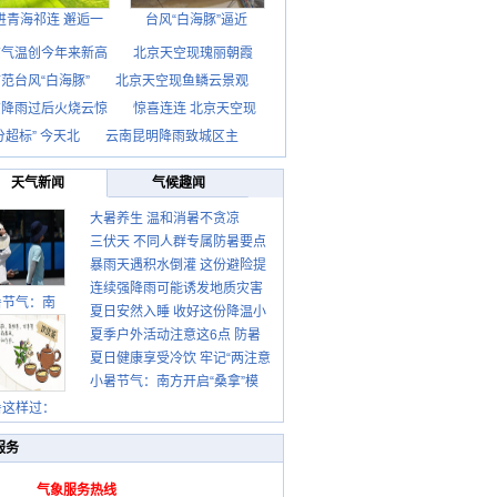
进青海祁连 邂逅一
台风“白海豚”逼近
京气温创今年来新高
北京天空现瑰丽朝霞
范台风“白海豚”
北京天空现鱼鳞云景观
京降雨过后火烧云惊
惊喜连连 北京天空现
分超标” 今天北
云南昆明降雨致城区主
天气新闻
气候趣闻
大暑养生 温和消暑不贪凉
三伏天 不同人群专属防暑要点
暴雨天遇积水倒灌 这份避险提
请收好
连续强降雨可能诱发地质灾害
示请收好
暑节气：南
夏日安然入睡 收好这份降温小
这些前兆要知道
夏季户外活动注意这6点 防暑
贴士
夏日健康享受冷饮 牢记“两注意
健身两不误
小暑节气：南方开启“桑拿”模
一控制”
式 北方陆续进入雨季
暑这样过：
服务
气象服务热线