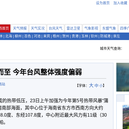
设为首页
加入收藏
西首页
天气预报
天气实况
台风天气
雷达卫星
气象影视
东盟气象
四季
林
|
北海
|
柳州
|
百色
|
河池
|
来宾
|
梧州
|
贺州
|
贵港
|
玉林
|
钦州
|
防城港
|
崇左
城市天气查询：
而至 今年台风整体强度偏弱
西站
大
中
【字体：
小
】
成的热带低压，23日上午加强为今年第5号热带风暴“蒲
部湾南部海面，其中心位于海南省东方市西南方向大约
.0度、东经107.8度，中心附近最大风力有11级（30
帕。