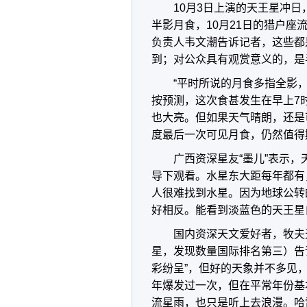
10月3日上演的天王星冲日
半影月食，10月21日的猎户
负责人韦文潮告诉记者，这些都
到；对公众具有观赏意义的，是
“平时所说的月食多指全影
按预测，这次食甚发生在早上7
也大亮。但如果天气晴朗，还是
度最后一次可见月食，仍然值得
广西资深星友“墨儿”表示
导下观看。水星东大距每年都有
人很难找到水星。因为地球公转
好相反。能看到淡蓝色的天王星
国内资深天文爱好者，牧夫天
星，发现数量国际排名第三）告
彩纷呈”，但好的天象并不多见
年爆发过一次，但在平常年份基
流星雨，也只是听上去浪漫。哈