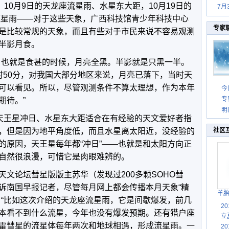
，10月9日的天龙座流星雨、水星东大距，10月19日的
7月
座流星雨——对于这些天象，广西科技馆青少年科技中心
专家
是比较常规的天象，而且有些对于市民来说不容易观测
半影月食。
，也就是食甚的时候，月亮全黑。半影就是只黑一半。
时50分，对我国大部分地区来说，月亮已落下，当时天
可以看见。所以，尽管观测条件不算太理想，作为本年
今
专
期待。”
明
，天王星冲日、水星东大距适合在有经验的天文爱好者指
，但是因为地平角度低，而且水星离太阳近，没经验的
社区
的原因，天王星每年都“冲日”——也就是和太阳方向正
自然很浪漫，可惜它是肉眼难辨的。
文论坛彗星版版主苏华（发现过200多颗SOHO彗
诉南国早报记者，尽管每月网上都会传播本月天象“精
羊
，“比如这次介绍的天龙座流星雨，它是间歇爆发，前几
2
本看不到什么流星，今年也没有爆发预期。还有猎户座
立
雷彗星的流星体每年两次和地球相遇，形成流星雨。一
2