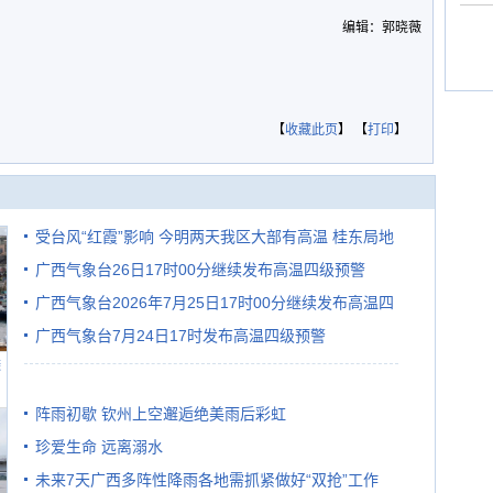
编辑：郭晓薇
【
收藏此页
】 【
打印
】
受台风“红霞”影响 今明两天我区大部有高温 桂东局地
广西气象台26日17时00分继续发布高温四级预警
有较强降雨
广西气象台2026年7月25日17时00分继续发布高温四
广西气象台7月24日17时发布高温四级预警
级预警
避
阵雨初歇 钦州上空邂逅绝美雨后彩虹
珍爱生命 远离溺水
未来7天广西多阵性降雨各地需抓紧做好“双抢”工作