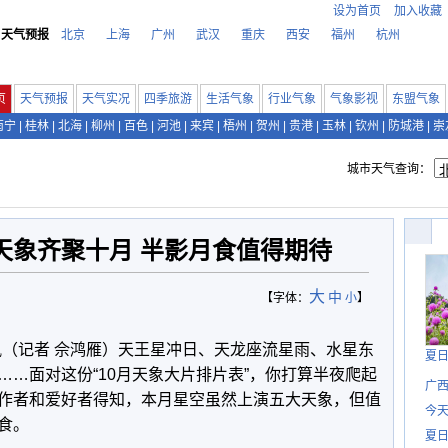
设为首页
加入收藏
天气预报
北京
上海
广州
武汉
重庆
西安
福州
杭州
页
天气预报
天气实况
四季旅游
生活气象
行业气象
气象影视
东盟气象
南宁
|
桂林
|
北海
|
柳州
|
百色
|
河池
|
来宾
|
梧州
|
贺州
|
贵港
|
玉林
|
钦州
|
防城港
|
崇
城市天气查询：
天象齐聚十月 半影月食值得期待
大
中
【字体：
小
】
讯（记者 佘鸿雁）天王星冲日、天龙座流星雨、水星东
夏
…面对这份“10月天象大片排片表”，你打算半夜爬起
广西
作者和爱好者得知，本月星空虽然上演五大天象，但值
今
食。
夏