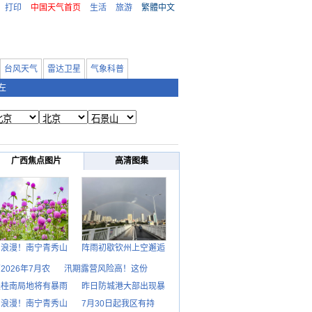
打印
中国天气首页
生活
旅游
繁體中文
台风天气
雷达卫星
气象科普
左
广西焦点图片
高清图集
日浪漫！南宁青秀山
阵雨初歇钦州上空邂逅
2026年7月农
汛期露营风险高！这份
天桂南局地将有暴雨
昨日防城港大部出现暴
日浪漫！南宁青秀山
7月30日起我区有持