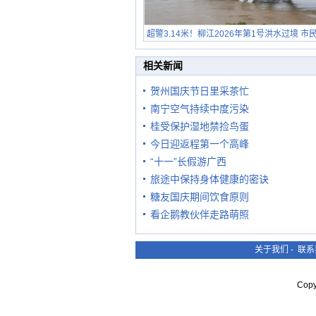
超警3.14米！柳江2026年第1号洪水过境 市
在堤岸见证汛况
相关新闻
贺州国庆节日里采茶忙
南宁空气持续中度污染
桂受保护湿地禁捡鸟蛋
今日迎返程第一个高峰
“十一”长假游广西
旅途中保持身体健康的密诀
糖友国庆期间饮食原则
看企鹅教伙伴走路萌照
关于我们
-
联系
Cop