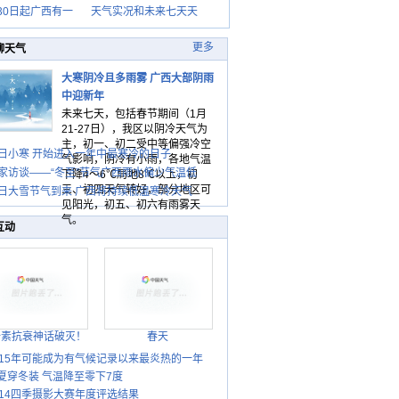
30日起广西有一
天气实况和未来七天天
更多
聊天气
大寒阴冷且多雨雾 广西大部阴雨
中迎新年
未来七天，包括春节期间（1月
21-27日），我区以阴冷天气为
主，初一、初二受中等偏强冷空
日小寒 开始进入一年中最寒冷的日子
气影响，阴冷有小雨，各地气温
家访谈——“冬至”节气广西雨水偏少气温低
下降4～6℃局地8℃以上，初
三、初四天气转好，部分地区可
日大雪节气到来 广西将持续低温寒冷天气
见阳光，初五、初六有雨雾天
气。
互动
胎素抗衰神话破灭！
春天
015年可能成为有气候记录以来最炎热的一年
夏穿冬装 气温降至零下7度
014四季摄影大赛年度评选结果