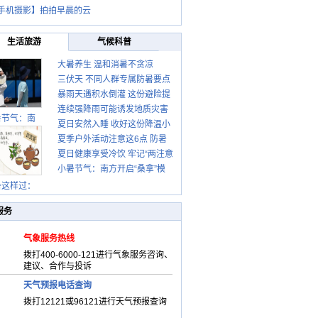
手机摄影】拍拍早晨的云
生活旅游
气候科普
大暑养生 温和消暑不贪凉
三伏天 不同人群专属防暑要点
暴雨天遇积水倒灌 这份避险提
请收好
连续强降雨可能诱发地质灾害
示请收好
暑节气：南
夏日安然入睡 收好这份降温小
这些前兆要知道
夏季户外活动注意这6点 防暑
贴士
夏日健康享受冷饮 牢记“两注意
健身两不误
小暑节气：南方开启“桑拿”模
一控制”
式 北方陆续进入雨季
暑这样过：
服务
气象服务热线
拨打400-6000-121进行气象服务咨询、
建议、合作与投诉
天气预报电话查询
拨打12121或96121进行天气预报查询