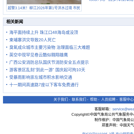
超警3.14米！柳江2026年第1号洪水过境 市民
在堤岸见证汛况
相关新闻
海平面持续上升 珠江口48海岛或没顶
柬埔寨洪灾导致20人死亡
臭氧成众城市主要污染物 治理面临三大难题
英空中现罕见卷云酷似翱翔雄鹰
广西公安消防总队国庆节消防安全五点提示
游客景区乱刻“到此一游” 国庆起可拘10天
受暴雨影响崇左城市积水影响交通
十一期间高速路7座以下客车免费通行
关于我们
-
联系我们
-
帮助
-
人员招聘
-
客服中心
客服邮箱：
service@wea
Copyright©中国气象局公共气象服务中心 All
制作维护：中国气象局公
郑重声明：中国天气