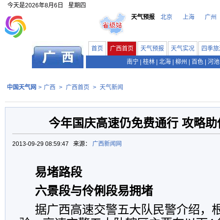
今天是
2026年8月6日
星期四
天气预报
北京
上海
广州
首页
广西首页
天气预报
天气实况
四季旅
南宁
|
桂林
|
北海
|
柳州
|
百色
|
河池
中国天气网
>
广西
>
广西首页
>
天气新闻
今年国庆高速仍免费通行 攻略助
2013-09-29 08:59:47 来源：
广西新闻网
易堵路段
六景段与伶俐段易拥堵
据广西高速交警五大队民警介绍，