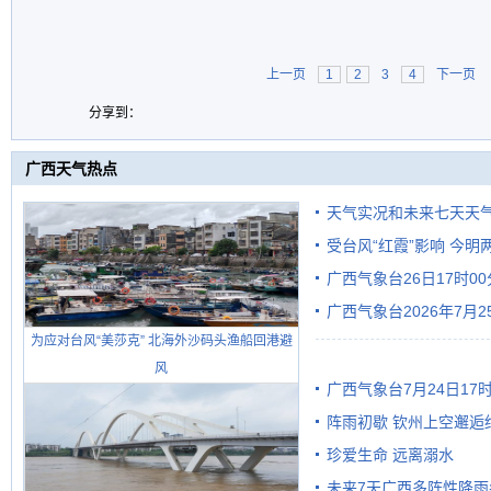
上一页
1
2
3
4
下一页
分享到：
广西天气热点
天气实况和未来七天天
受台风“红霞”影响 今
广西气象台26日17时0
有较强降雨
广西气象台2026年7月
为应对台风“美莎克” 北海外沙码头渔船回港避
级预警
风
广西气象台7月24日1
阵雨初歇 钦州上空邂逅
珍爱生命 远离溺水
未来7天广西多阵性降雨