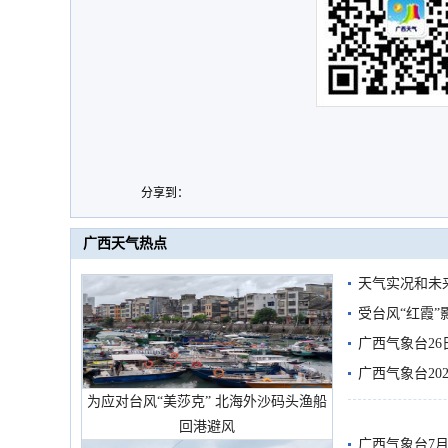
分享到：
广西天气热点
天气实况和未
受台风“红霞”
有较强降雨
广西气象台26
广西气象台20
为应对台风“美莎克” 北海外沙码头渔船
预警
回港避风
广西气象台7月