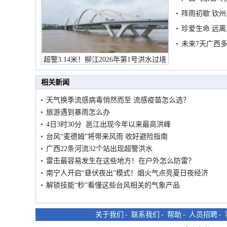
阵雨初歇 钦
珍爱生命 远
未来7天广西
超警3.14米！柳江2026年第1号洪水过境
市民在堤岸见证汛况
相关新闻
天气换季流感病毒悄然而至 流感疫苗怎么选？
旅游遇到暴雨怎么办
4日3时30分 邕江出现今年以来最高洪峰
台风“麦德姆”将带来风雨 收好避险指南
广西22条河流32个站出现超警洪水
雷击最容易发生在这些地方！在户外怎么防雷？
南宁人开启“昼伏夜出”模式！烟火气点亮夏日夜经济
解锁技能“秒”看懂这些台风相关的气象产品
关于我们
-
联系我们
-
帮助
-
人员招聘
-