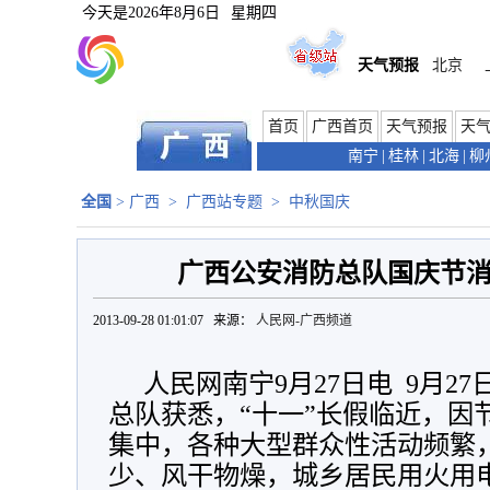
今天是
2026年8月6日
星期四
天气预报
北京
首页
广西首页
天气预报
天
南宁
|
桂林
|
北海
|
柳
全国
>
广西
>
广西站专题
>
中秋国庆
广西公安消防总队国庆节
2013-09-28 01:01:07 来源：
人民网-广西频道
人民网南宁9月27日电 9月2
总队获悉，“十一”长假临近，因
集中，各种大型群众性活动频繁
少、风干物燥，城乡居民用火用