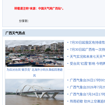
转载请注明“来源：中国天气网广西站”。
分享到：
广西天气热点
7月30日起我区有持续
7月30日起广西有一次
天气实况和未来七天天
受台风“红霞”影响 今
为应对台风“美莎克” 北海外沙码头渔船回港避
有较强降雨
风
广西气象台26日17时0
广西气象台2026年7月
广西气象台7月24日1
级预警
阵雨初歇 钦州上空邂逅