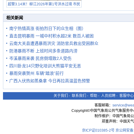
超警3.14米！柳江2026年第1号洪水过境 市民
在堤岸见证汛况
相关新闻
南宁热情高涨 街拍烈日下的众生相（图）
直击昆明暴雨 一城中村积水超2米 数百人被困
云南大关县遭遇暴雨洪灾 消防官兵救出受困群众
防港暴雨不断 上班时间多条道路内涝
岑溪暴雨来袭 民房倒塌致2人受伤
四川卧龙14只野化培训大熊猫平安无恙
暴雨突袭贺州 车辆“踏浪”前行
广西入伏热如蒸桑拿 今日再拉高温蓝色预警
关于我们
-
联系我们
-
帮助
-
人员招聘
-
客服中心
客服邮箱：
service@wea
Copyright©中国气象局公共气象服务中心 All
制作维护：中国气象局公
郑重声明：中国天气
京ICP证010385-2号
京公网安备11