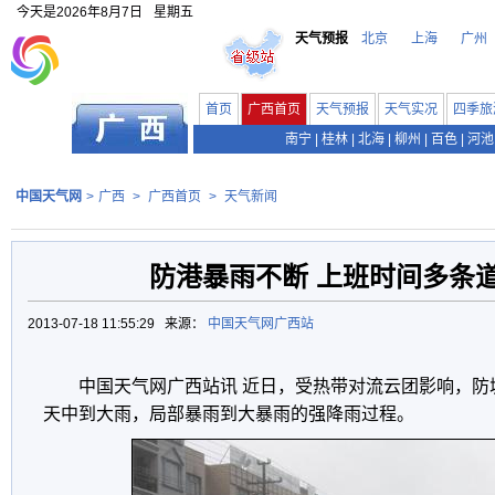
今天是
2026年8月7日
星期五
天气预报
北京
上海
广州
首页
广西首页
天气预报
天气实况
四季旅
南宁
|
桂林
|
北海
|
柳州
|
百色
|
河池
中国天气网
>
广西
>
广西首页
>
天气新闻
防港暴雨不断 上班时间多条
2013-07-18 11:55:29 来源：
中国天气网广西站
中国天气网广西站讯 近日，受热带对流云团影响，防城
天中到大雨，局部暴雨到大暴雨的强降雨过程。