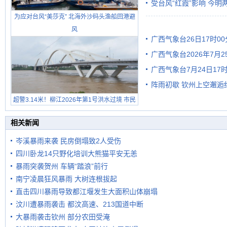
受台风“红霞”影响 今
为应对台风“美莎克” 北海外沙码头渔船回港避
有较强降雨
风
广西气象台26日17时0
广西气象台2026年7月
广西气象台7月24日1
级预警
阵雨初歇 钦州上空邂逅
超警3.14米！柳江2026年第1号洪水过境 市民
在堤岸见证汛况
相关新闻
岑溪暴雨来袭 民房倒塌致2人受伤
四川卧龙14只野化培训大熊猫平安无恙
暴雨突袭贺州 车辆“踏浪”前行
南宁凌晨狂风暴雨 大树连根拔起
直击四川暴雨导致都江堰发生大面积山体崩塌
汶川遭暴雨袭击 都汶高速、213国道中断
大暴雨袭击钦州 部分农田受淹