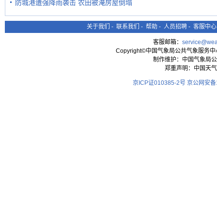
防城港遭强降雨袭击 农田被淹房屋倒塌
关于我们
-
联系我们
-
帮助
-
人员招聘
-
客服中心
客服邮箱：
service@wea
Copyright©中国气象局公共气象服务中心 All
制作维护：中国气象局公
郑重声明：中国天气
京ICP证010385-2号
京公网安备11