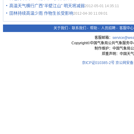
高温天气横行广西“半壁江山” 明天将减弱
2012-05-01 14:35:11
田林持续高温少雨 作物生长受影响
2012-04-30 11:09:01
关于我们
-
联系我们
-
帮助
-
人员招聘
-
客服中心
客服邮箱：
service@wea
Copyright©中国气象局公共气象服务中心 All
制作维护：中国气象局公
郑重声明：中国天气
京ICP证010385-2号
京公网安备11