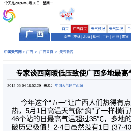
今天是
2026年8月10日
星期一
首页
广西首页
天气预报
天气实况
台
南宁
|
桂林
|
北海
|
柳州
|
百色
|
河池
|
来宾
|
中国天气网
>
广西
>
广西首页
>
天气新闻
专家谈西南暖低压致使广西多地最高
2012-05-04 18:52:29 来源：
中国天气网广西站
今年这个“五一”让广西人们热得有
热，5月1日高温天气像“疯”了一样横
46个站的日最高气温超过35℃，多地
破历史极值！2-4日虽然没有1日 (37-