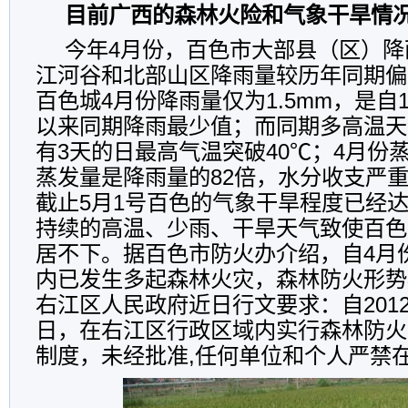
目前广西的森林火险和气象干旱情
今年4月份，百色市大部县（区）降
江河谷和北部山区降雨量较历年同期偏
百色城4月份降雨量仅为1.5mm，是自
以来同期降雨最少值；而同期多高温天
有3天的日最高气温突破40℃；4月份蒸发
蒸发量是降雨量的82倍，水分收支严
截止5月1号百色的气象干旱程度已经
持续的高温、少雨、干旱天气致使百色
居不下。据百色市防火办介绍，自4月
内已发生多起森林火灾，森林防火形势
右江区人民政府近日行文要求：自2012年
日，在右江区行政区域内实行森林防火
制度，未经批准,任何单位和个人严禁