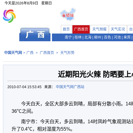
今天是
2026年8月9日
星期日
首页
广西首页
天气预报
天气实况
台
南宁
|
桂林
|
北海
|
柳州
|
百色
|
河池
|
来宾
|
中国天气网
>
广西
>
广西首页
>
天气形势
近期阳光火辣 防晒要上
2010-07-04 15:53:45 来源：
中国天气网广西站
今天白天，全区大部多云到晴，局部有分散小雨。14
36℃之间。
南宁市：今天白天，多云到晴，14时凤岭气象观测站录
升了0.4℃，相对湿度为55%。