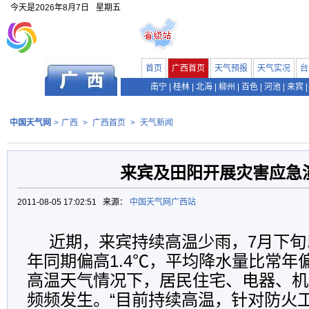
今天是
2026年8月7日
星期五
首页
广西首页
天气预报
天气实况
台
南宁
|
桂林
|
北海
|
柳州
|
百色
|
河池
|
来宾
|
中国天气网
>
广西
>
广西首页
>
天气新闻
来宾及田阳开展灾害应急
2011-08-05 17:02:51 来源：
中国天气网广西站
近期，来宾持续高温少雨，7月下旬
年同期偏高1.4℃，平均降水量比常年偏
高温天气情况下，居民住宅、电器、机
频频发生。“目前持续高温，针对防火