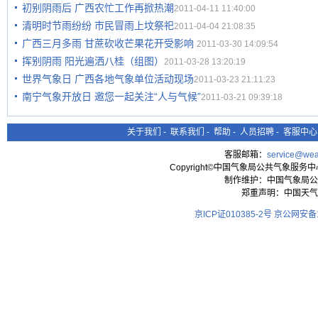
初别阴雨后 广西农忙工作再掀热潮
2011-04-11 11:40:00
清明时节雨纷纷 市民冒雨上坟祭祀
2011-04-04 21:08:35
广西三月多雨 甘蔗砍收芒果花开受影响
2011-03-30 14:09:54
挥别阴雨 阳光遍洒八桂（组图）
2011-03-28 13:20:19
世界气象日 广西各地气象单位活动现场
2011-03-23 21:11:23
南宁气象开放日 邀您一起关注“人与气候”
2011-03-21 09:39:18
关于我们
-
联系我们
-
帮助
-
人员招聘
-
客服中心
客服邮箱：
service@wea
Copyright©中国气象局公共气象服务中心 All
制作维护：中国气象局公
郑重声明：中国天气
京ICP证010385-2号
京公网安备11