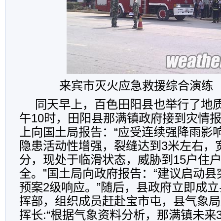
来宾市灭火应急救援综合演练
同天早上，百色田阳县也举行了地
午10时，田阳县那满镇政府接到灾情
上向国土局报告：“应受连续强降雨影
隐患活动性增强，裂缝达到3米左右，宽
分，现处于临滑状态，威胁到15户住户
全。”国土局向政府报告：“建议启动
预案2级响应。”随后，县政府立即成
挥部，组织成员赶赴宝市屯，县气象局
挥长:“根据气象资料分析，那满镇未来