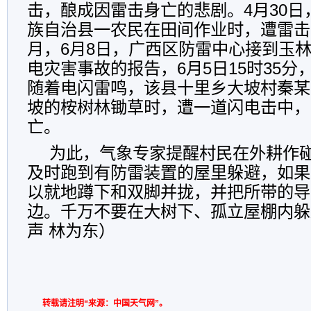
击，酿成因雷击身亡的悲剧。4月30
族自治县一农民在田间作业时，遭雷击
月，6月8日，广西区防雷中心接到玉
电灾害事故的报告，6月5日15时35
随着电闪雷鸣，该县十里乡大坡村秦某
坡的桉树林锄草时，遭一道闪电击中，
亡。
为此，气象专家提醒村民在外耕作
及时跑到有防雷装置的屋里躲避，如果
以就地蹲下和双脚并拢，并把所带的导
边。千万不要在大树下、孤立屋棚内躲
声 林为东）
转载请注明“来源：中国天气网”。