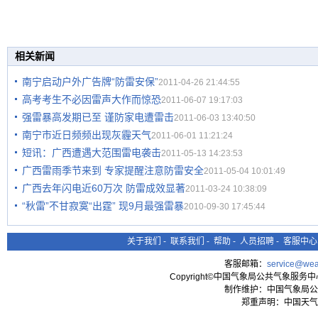
相关新闻
南宁启动户外广告牌“防雷安保”
2011-04-26 21:44:55
高考考生不必因雷声大作而惊恐
2011-06-07 19:17:03
强雷暴高发期已至 谨防家电遭雷击
2011-06-03 13:40:50
南宁市近日频频出现灰霾天气
2011-06-01 11:21:24
短讯：广西遭遇大范围雷电袭击
2011-05-13 14:23:53
广西雷雨季节来到 专家提醒注意防雷安全
2011-05-04 10:01:49
广西去年闪电近60万次 防雷成效显著
2011-03-24 10:38:09
“秋雷”不甘寂寞“出霆” 现9月最强雷暴
2010-09-30 17:45:44
关于我们
-
联系我们
-
帮助
-
人员招聘
-
客服中心
客服邮箱：
service@wea
Copyright©中国气象局公共气象服务中心 All
制作维护：中国气象局公
郑重声明：中国天气