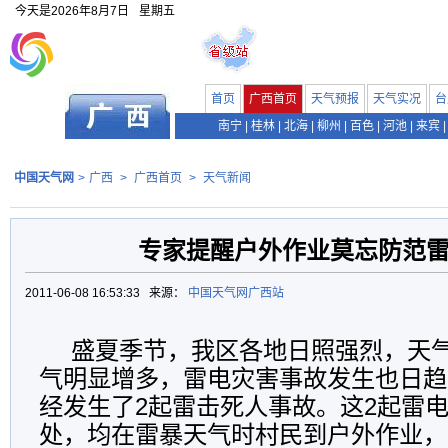
今天是
2026年8月7日
星期五
首页
广西首页
天气预报
天气实况
台
南宁
|
桂林
|
北海
|
柳州
|
百色
|
河池
|
来宾
|
中国天气网
>
广西
>
广西首页
>
天气新闻
专家提醒户外作业莫忘防范
2011-06-08 16:53:33 来源：
中国天气网广西站
盛夏季节，我区各地日照强烈，天
气明显增多，雷电灾害事故发生也日趋
经发生了2起雷击死人事故。这2起雷
处，均在雷暴天气时村民到户外作业，