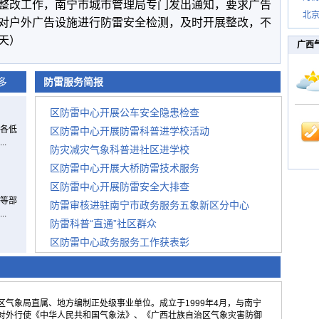
整改工作，南宁市城市管理局专门发出通知，要求广告
北
对户外广告设施进行防雷安全检测，及时开展整改，不
天）
广西
多
防雷服务简报
区防雷中心开展公车安全隐患检查
各低
区防雷中心开展防雷科普进学校活动
.
防灾减灾气象科普进社区进学校
区防雷中心开展大桥防雷技术服务
区防雷中心开展防雷安全大排查
等部
防雷审核进驻南宁市政务服务五象新区分中心
.
防雷科普“直通”社区群众
区防雷中心政务服务工作获表彰
气象局直属、地方编制正处级事业单位。成立于1999年4月，与南宁
对外行使《中华人民共和国气象法》、《广西壮族自治区气象灾害防御