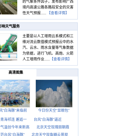
的气象条件因子，发布影响广西
境内高速公路各路段安全的灾害
性天气预报......
【查看详情】
影响天气服务
主要是以人工增雨云系模式和三
维对流云数值模式预报云中的水
汽、云水、雨水含量等气象数据
为依据，进行飞机、高炮、火箭
人工增雨作业......
【查看详情】
高清图集
风“白海豚”来临前
今日份天空“显眼包”
青海祁连 邂逅一
台风“白海豚”逼近
京气温创今年来新高
北京天空现瑰丽朝霞
范台风“白海豚”
北京天空现鱼鳞云景观