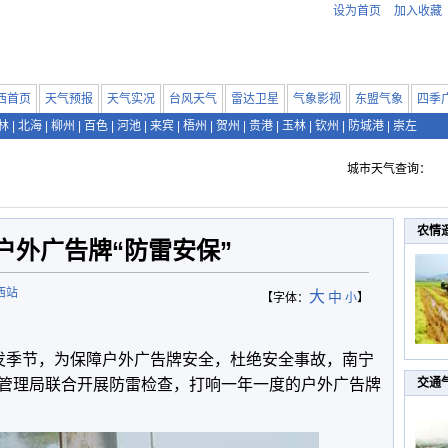
设为首页
加入收藏
西首页
天气预报
天气实况
台风天气
雷达卫星
气象影视
东盟气象
四季
林
|
北海
|
柳州
|
百色
|
河池
|
来宾
|
梧州
|
贺州
|
贵港
|
玉林
|
钦州
|
防城港
|
崇左
城市天气查询：
农情
户外广告牌“防雷安保”
西站
大
中
【字体：
小
】
发季节，为保障户外广告牌安全，杜绝安全事故，南宁
管理局联合开展防雷检查，打响一年一度的户外广告牌
交通