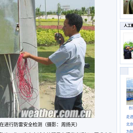
人工
台
走进
在进行防雷安全检测（摄影：周扬天）
北
为防