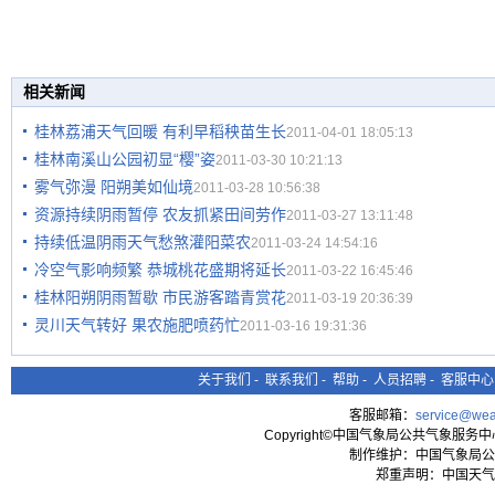
相关新闻
桂林荔浦天气回暖 有利早稻秧苗生长
2011-04-01 18:05:13
桂林南溪山公园初显“樱”姿
2011-03-30 10:21:13
雾气弥漫 阳朔美如仙境
2011-03-28 10:56:38
资源持续阴雨暂停 农友抓紧田间劳作
2011-03-27 13:11:48
持续低温阴雨天气愁煞灌阳菜农
2011-03-24 14:54:16
冷空气影响频繁 恭城桃花盛期将延长
2011-03-22 16:45:46
桂林阳朔阴雨暂歇 市民游客踏青赏花
2011-03-19 20:36:39
灵川天气转好 果农施肥喷药忙
2011-03-16 19:31:36
关于我们
-
联系我们
-
帮助
-
人员招聘
-
客服中心
客服邮箱：
service@wea
Copyright©中国气象局公共气象服务中心 All
制作维护：中国气象局公
郑重声明：中国天气