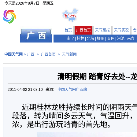
今天是
2026年8月7日
星期五
首页
广西首页
天气预报
天气实况
台
南宁
|
桂林
|
北海
|
柳州
|
百色
|
河池
|
来宾
|
中国天气网
>
广西
>
广西首页
>
天气新闻
清明假期 踏青好去处--
2011-04-02 21:03:10 来源：
中国天气网广西站
近期桂林龙胜持续长时间的阴雨天
段落，转为晴间多云天气，气温回升，
浓，是出行游玩踏青的首先地。