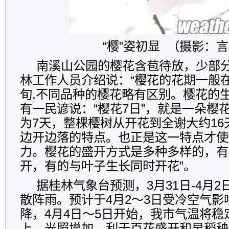
“樱”姿初显 （摄影：
南溪山公园的樱花含苞待放，少部分
林工作人员介绍说：“樱花的花期一般在
旬,不同品种的樱花略有区别。樱花的
有一民谚说：“樱花7日”，就是一朵樱
为7天，整棵樱树从开花到全谢大约1
边开边落的特点。也正是这一特点才使
力。樱花的盛开方式是多种多样的，有
开，有的与叶子生长同时开花”。
据桂林气象台预测，3月31日-4月
散阵雨。预计于4月2～3日受冷空气影
降，4月4日～5日开始，我市气温将稳
上，光照增加，利于百花盛开和早稻秧