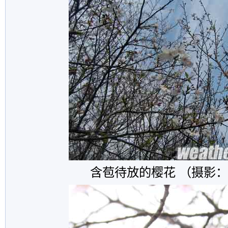
含苞待放的樱花 （摄影