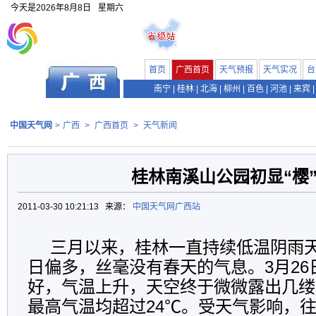
今天是
2026年8月8日
星期六
首页
广西首页
天气预报
天气实况
台
南宁
|
桂林
|
北海
|
柳州
|
百色
|
河池
|
来宾
|
中国天气网
>
广西
>
广西首页
>
天气新闻
桂林南溪山公园初显“樱
2011-03-30 10:21:13 来源：
中国天气网广西站
三月以来，桂林一直持续低温阴雨
日偏多，丝毫没有春天的气息。3月26
好，气温上升，天空终于微微露出几缕阳
最高气温均超过24℃。受天气影响，