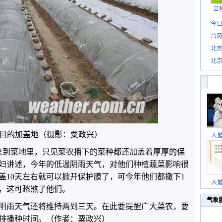
立
今日
台风
北
北
惊
目的加盖地（摄影：粟政兴）
大
者来到菜地里，只见菜农播下的菜种都还加盖着厚厚的保
妇讲述，今年的低温阴雨天气，对他们种植蔬菜影响很
盖10天左右就可以掀开保护膜了，可今年他们都撒下1
大
，这可愁煞了他们。
气象
阴雨天气还将维持两到三天。在此要提醒广大菜农，要
排播种时间。（作者：粟政兴）