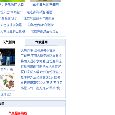
秋：暑热尚存 大自
台风“白海豚”来临前
份天空“显眼包”
走进青海祁连 邂逅一
“白海豚”逼近
北京气温创今年来新高
京天空现瑰丽朝霞
为防范台风“白海豚”
京天空现鱼鳞云景观
北京降雨过后火烧云
天气新闻
气候趣闻
大暑养生 温和消暑不贪凉
三伏天 不同人群专属防暑要点
暴雨天遇积水倒灌 这份避险提
请收好
连续强降雨可能诱发地质灾害
示请收好
暑节气：南
夏日安然入睡 收好这份降温小
这些前兆要知道
夏季户外活动注意这6点 防暑
贴士
夏日健康享受冷饮 牢记“两注意
健身两不误
小暑节气：南方开启“桑拿”模
一控制”
式 北方陆续进入雨季
暑这样过：
服务
气象服务热线