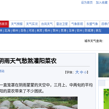
设为首页
加入收藏
西首页
天气预报
天气实况
台风天气
雷达卫星
气象影视
东盟气象
四季
林
|
北海
|
柳州
|
百色
|
河池
|
来宾
|
梧州
|
贺州
|
贵港
|
玉林
|
钦州
|
防城港
|
崇左
城市天气查询：
阴雨天气愁煞灌阳菜农
西站
大
中
【字体：
小
】
一直笼罩在阴雨蒙蒙的天空中，三月上、中两旬的平均
阳的菜农带来了不少困扰。