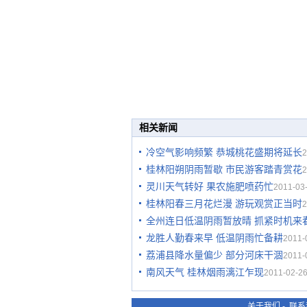
相关新闻
冷空气影响频繁 恭城桃花盛期将延长
2
桂林阳朔阴雨暂歇 市民游客踏青赏花
2
灵川天气转好 果农施肥喷药忙
2011-03-
桂林阳春三月花烂漫 游玩观赏正当时
2
全州连日低温阴雨暂放晴 抓紧时机来
龙胜人勤春来早 低温阴雨忙备耕
2011-
荔浦县降水量偏少 部分河床干涸
2011-
南风天气 桂林烟雨漓江乍现
2011-02-26
关于我们
-
联系