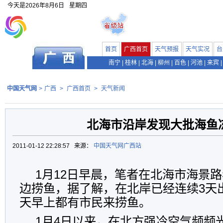
今天是
2026年8月6日
星期四
首页
广西首页
天气预报
天气实况
台
南宁
|
桂林
|
北海
|
柳州
|
百色
|
河池
|
来宾
|
中国天气网
>
广西
>
广西首页
>
天气新闻
北海市沿岸发现大批海鱼
2011-01-12 22:28:57 来源：
中国天气网广西站
1月12日早晨，笔者在北海市海景
边捞鱼，据了解，在北岸已经连续3天
天早上都有市民来捞鱼。
1月4日以来，在北方强冷空气频频