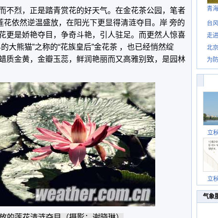
青
而不烈，正是踏青赏花的好天气。在金花茶公园，笔者
的莲花依然逆温盛放，在阳光下更显得清涟夺目。岸 旁的
台风
花更是娇艳夺目，争奇斗艳，引人驻足。而更然人惊喜
走进
的大熊猫”之称的“花族皇后”金花茶 ，也已经悄然绽
北
蜡质金黄，金瓣玉蕊，鲜润艳丽而又高雅别致，是园林
为防
立
立
气象
放的莲花清涟夺目（摄影：谢晓琳）