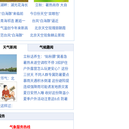
海湖畔：湖光花海长
立秋：暑热尚存 大自
“白海豚”来临前
今日份天空“显眼包”
青海祁连 邂逅一
台风“白海豚”逼近
京气温创今年来新高
北京天空现瑰丽朝霞
范台风“白海豚”
北京天空现鱼鳞云景观
天气新闻
气候趣闻
立秋话养生：“贴秋膘”莫着急
暑热未退空调吹不停 3招护住
先清暑再防燥
户外露营怎么玩更安心？这份
肩颈不酸痛
三伏天 不同人群专属防暑要点
攻略请收好
秋节气：北
暴雨天遇积水倒灌 这份避险提
请收好
连续强降雨可能诱发地质灾害
示请收好
夏日安然入睡 收好这份降温小
这些前兆要知道
夏季户外活动注意这6点 防暑
贴士
健身两不误
秋这样过：
服务
气象服务热线