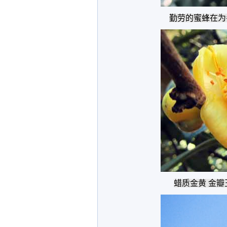
勤劳的蜜蜂在为
蜡质金黄 金瓣