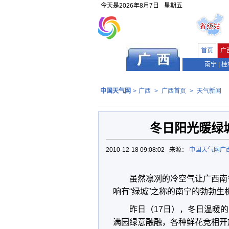
今天是
2026年8月7日
星期五
首页
广
南宁
|
桂
中国天气网
>
广西
>
广西首页
>
天气新闻
冬日阳光暖绿
2010-12-18 09:08:02 来源：
中国天气网广
虽然凛冽的冷空气让广西南
响有“绿城”之称的南宁的勃勃生
昨日（17日），冬日温暖
满园绿意融融，各种鲜花竞相开