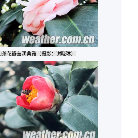
山茶花瓣莹润典雅（摄影：谢晓琳）