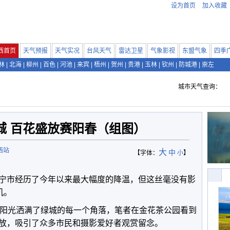
设为首页
加入收藏
西首页
天气预报
天气实况
台风天气
雷达卫星
气象影视
东盟气象
四季
林
|
北海
|
柳州
|
百色
|
河池
|
来宾
|
梧州
|
贺州
|
贵港
|
玉林
|
钦州
|
防城港
|
崇左
城市天气查询：
城 百花盛放赛阳春（组图）
西站
大
中
【字体：
小
】
宁市经历了今年以来最大幅度的降温，但这丝毫没有影
机。
的阳光洒满了绿城的每一个角落，笔者在金花茶公园看到
放，吸引了众多市民和摄影爱好者观赏留念。