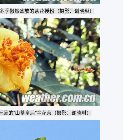
冬季傲然盛放的茶花授粉（摄影：谢晓琳）
玉蕊的“山茶皇后”金花茶（摄影：谢晓琳）