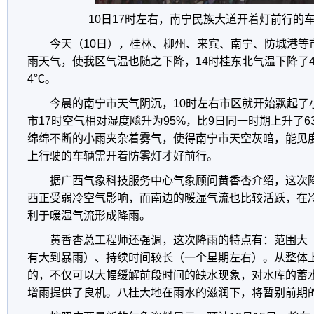
10日17时左右，南宁民族大道开着灯前行的
今天（10日），桂林、柳州、来宾、南宁、防城港等
雨天气，使我区气温也随之下降，14时桂东北气温下降了4
4℃。
今晨的南宁市天气阴沉，10时左右市区就开始飘起了
市17时空气相对湿度飚升为95%，比9日同一时期上升了
绵绵不断的小雨夹杂着雾气，使得南宁市天空灰暗，能见度
上行驶的车辆需开着防雾灯才好前行。
据广西气象科技服务中心气象顾问黄香杏介绍，这次
西正受弱冷空气影响，而南边的暖湿气流也比较活跃，在
利于暖湿气流形成降雨。
黄香杏总工程师还强调，这次降雨的特点有：范围大
有大到暴雨）、持续时间较长（一个星期左右）。从整体
的，不仅可以大幅缓解前段时间的缺水现象，对水库的蓄
增雨提供了良机。八桂大地在雨水的滋润下，将暂别前期