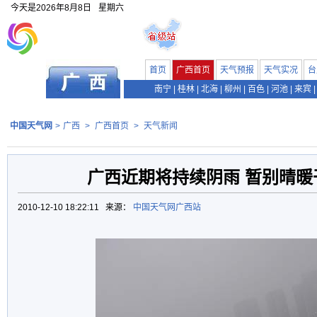
今天是
2026年8月8日
星期六
首页
广西首页
天气预报
天气实况
台
南宁
|
桂林
|
北海
|
柳州
|
百色
|
河池
|
来宾
|
中国天气网
>
广西
>
广西首页
>
天气新闻
广西近期将持续阴雨 暂别晴暖
2010-12-10 18:22:11 来源：
中国天气网广西站