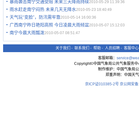
暴雨袭击南宁交通受阻 未来三天降雨持续
2010-05-29 11:39:36
雨水赶走南宁闷热 未来几天无降水
2010-05-23 18:40:49
天气玩“变脸”，防汛需牢靠
2010-05-14 16:00:36
广西南宁昨日艳阳高照 今日凌晨大雨倾盆
2010-05-07 15:12:03
南宁今晨大雨瓢泼
2010-05-07 08:51:47
关于我们
-
联系我们
-
帮助
-
人员招聘
-
客服中心
客服邮箱：
service@wea
Copyright©中国气象局公共气象服务中心 All
制作维护：中国气象局公
郑重声明：中国天气
京ICP证010385-2号
京公网安备11