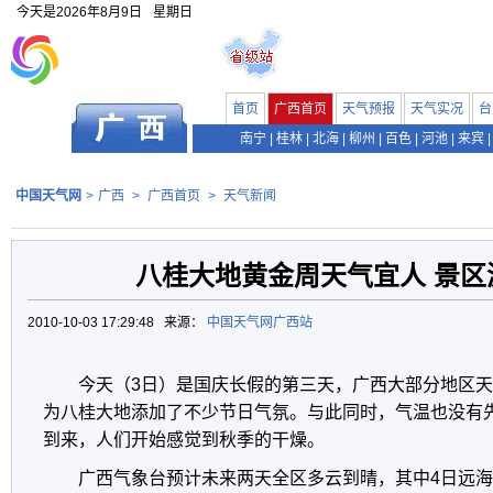
今天是
2026年8月9日
星期日
首页
广西首页
天气预报
天气实况
台
南宁
|
桂林
|
北海
|
柳州
|
百色
|
河池
|
来宾
|
中国天气网
>
广西
>
广西首页
>
天气新闻
八桂大地黄金周天气宜人 景区
2010-10-03 17:29:48 来源：
中国天气网广西站
今天（3日）是国庆长假的第三天，广西大部分地区
为八桂大地添加了不少节日气氛。与此同时，气温也没有
到来，人们开始感觉到秋季的干燥。
广西气象台预计未来两天全区多云到晴，其中4日远