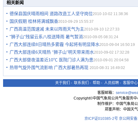
相关新闻
德保县国庆晴雨相间 道路改造工人坚守岗位
2010-10-02 11:38:36
国庆假期 桂林将满城飘香
2010-09-29 15:55:37
广西高温范围速减 未来以阵雨天气为主
2010-09-10 12:27:33
"狮子山"残留云系八桂送降雨 暑气暂消
2010-09-05 08:31:24
广西大部连续8日晴热多雾霾 今起将有明显降水
2010-09-04 16:50:19
广西大部连续6天晴热 “狮子山”明天带来雨水
2010-09-02 17:32:28
广西大部昼夜温差近10℃ 医院门诊人满为患
2010-09-01 20:04:58
热带气旋外围气流影响 广西大部暑热再现
2010-08-31 16:49:02
关于我们
-
联系我们
-
帮助
-
人员招聘
-
客服中心
客服邮箱：
service@wea
Copyright©中国气象局公共气象服务中心 All
制作维护：中国气象局公
郑重声明：中国天气
京ICP证010385-2号
京公网安备11