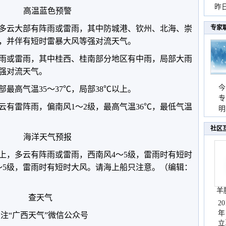
暴
昨
高温蓝色预警
秀
多云大部有阵雨或雷雨，其中防城港、钦州、北海、崇
专家
，并伴有短时雷暴大风等强对流天气。
阵雨或雷雨，其中桂西、桂南部分地区有中雨，局部大雨
强对流天气。
今
部最高气温35～37℃，局部38℃以上。
专
云有雷阵雨，偏南风1～2级，最高气温36℃，最低气温
温
明
天
社区
海洋天气预报
上，多云有阵雨或雷雨，西南风4～5级，雷雨时有短时
4～5级，雷雨时有短时大风。请海上船只注意。（编辑：
羊
查天气
2
年
注“广西天气”微信公众号
立