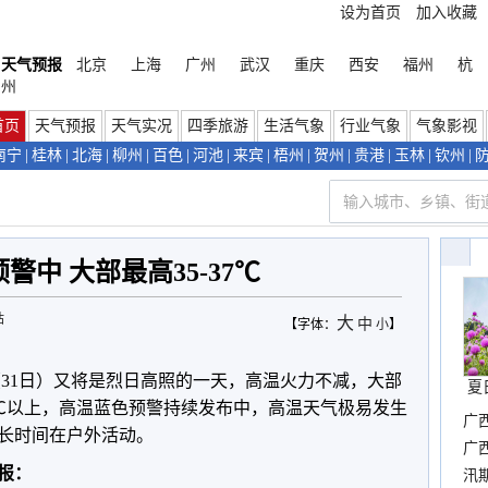
设为首页
加入收藏
天气预报
北京
上海
广州
武汉
重庆
西安
福州
杭
州
首页
天气预报
天气实况
四季旅游
生活气象
行业气象
气象影视
南宁
|
桂林
|
北海
|
柳州
|
百色
|
河池
|
来宾
|
梧州
|
贺州
|
贵港
|
玉林
|
钦州
|
警中 大部最高35-37℃
站
大
中
【字体：
小
】
（31日）又将是烈日高照的一天，高温火力不减，大部
夏
38℃以上，高温蓝色预警持续发布中，高温天气极易发生
广
长时间在户外活动。
晴
广
预报：
汛