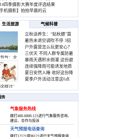
014四季摄影大赛年度评选结果
手机摄影】拍拍早晨的云
生活旅游
气候科普
立秋话养生：“贴秋膘”莫
暑热未退空调吹不停 3招
着急 先清暑再防燥
户外露营怎么玩更安心？
护住肩颈不酸痛
三伏天 不同人群专属防暑
这份攻略请收好
节气：北
暴雨天遇积水倒灌 这份避
要点请收好
连续强降雨可能诱发地质
险提示请收好
夏日安然入睡 收好这份降
灾害 这些前兆要知道
夏季户外活动注意这6点
温小贴士
防暑健身两不误
这样过：
服务
气象服务热线
拨打400-6000-121进行气象服务咨询、
建议、合作与投诉
天气预报电话查询
拨打12121或96121进行天气预报查询