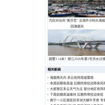
为应对台风“美莎克” 北海外沙码头渔
回港避风
超警3.14米！柳江2026年第1号洪水过
市民在堤岸见证汛况
相关新闻
海面两天内 多云有阵雨或雷雨
本周前期有高温 后期热带扰动带来风
大部景区多云天气为主 部分地区有阵
下周前期高温维持 后期热带扰动来扰
南宁一小区居民捡非洲大蜗牛烹食 专