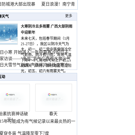
雨
日防城港大部出现暴
夏日浪漫！南宁青
山
更多
聊天气
大寒阴冷且多雨雾 广西大部阴雨
中迎新年
未来七天，包括春节期间（1月
21-27日），我区以阴冷天气为
主，初一、初二受中等偏强冷空
日小寒 开始进入一年中最寒冷的日子
气影响，阴冷有小雨，各地气温
家访谈——“冬至”节气广西雨水偏少气
下降4～6℃局地8℃以上，初三、
低
日大雪节气到来 广西将持续低温寒冷
初四天气转好，部分地区可见阳
气
光，初五、初六有雨雾天气。
互动
胎素抗衰神话破
春天
灭！
015年可能成为有气候记录以来最炎热的一
夏穿冬装 气温降至零下7度