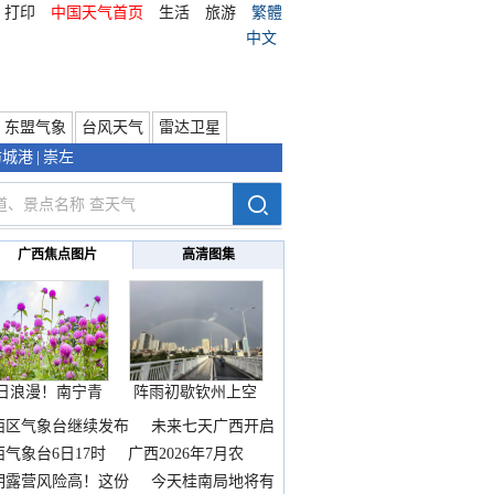
打印
中国天气首页
生活
旅游
繁體
中文
东盟气象
台风天气
雷达卫星
防城港
|
崇左
广西焦点图片
高清图集
日浪漫！南宁青
阵雨初歇钦州上空
秀山
邂逅
西区气象台继续发布
未来七天广西开启
热
西气象台6日17时
广西2026年7月农
期露营风险高！这份
今天桂南局地将有