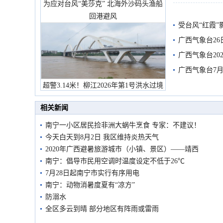
为应对台风“美莎克” 北海外沙码头渔船
回港避风
受台风“红霞”
有较强降雨
广西气象台26
广西气象台20
预警
广西气象台7月
超警3.14米！柳江2026年第1号洪水过境
市民在堤岸见证汛况
相关新闻
南宁一小区居民捡非洲大蜗牛烹食 专家：不建议！
今天白天到8月2日 我区维持炎热天气
2020年广西避暑旅游城市（小镇、景区）——靖西
南宁：倡导市民用空调时温度设定不低于26℃
7月28日起南宁市实行有序用电
南宁：动物消暑度夏有“凉方”
防溺水
全区多云到晴 部分地区有阵雨或雷雨