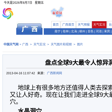
今天是
2026年8月7日
星期五
首页
广西首页
天气预报
天气实况
台
南宁
|
桂林
|
北海
|
柳州
|
百色
|
河池
|
来宾
|
中国天气网
>
广西
>
天气实况
>
天气图片和视频
>
图片
盘点全球9大最令人惊异
2013-04-16 11:07:42 来源：
广西新闻网
地球上有很多地方还值得人类去探
又让人好奇。现在让我们走进全球9大
穴。
水晶洞穴