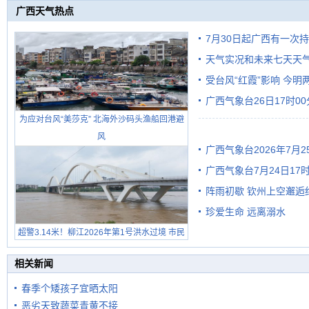
广西天气热点
7月30日起广西有一次
天气实况和未来七天天
受台风“红霞”影响 今
广西气象台26日17时0
有较强降雨
为应对台风“美莎克” 北海外沙码头渔船回港避
风
广西气象台2026年7月
广西气象台7月24日1
级预警
阵雨初歇 钦州上空邂逅
珍爱生命 远离溺水
超警3.14米！柳江2026年第1号洪水过境 市民
在堤岸见证汛况
相关新闻
春季个矮孩子宜晒太阳
恶劣天致蔬菜青黄不接