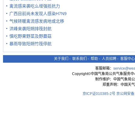
禽流感来袭吃么增强抵抗力
广西目前尚未发现人感染H7N9
气候转暖禽流感发病地或北移
洪峰来袭阳朔排筏封航
慎吃野果野菜及野蘑菇
暴雨导致阳朔竹筏停航
关于我们
-
联系我们
-
帮助
-
人员招聘
-
客服中心
客服邮箱：
service@wea
Copyright©中国气象局公共气象服务中心 All
制作维护：中国气象局公
郑重声明：中国天气
京ICP证010385-2号
京公网安备11