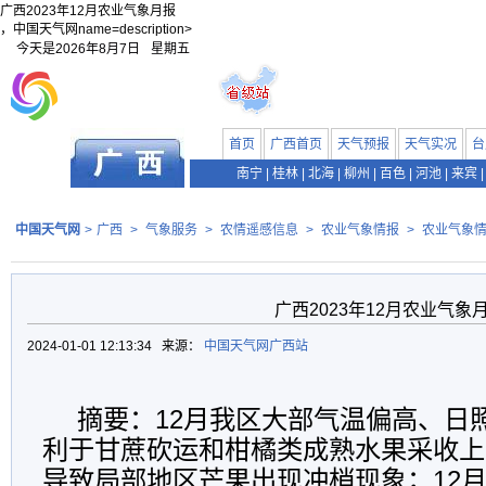
广西2023年12月农业气象月报
，中国天气网name=description>
今天是
2026年8月7日
星期五
首页
广西首页
天气预报
天气实况
台
南宁
|
桂林
|
北海
|
柳州
|
百色
|
河池
|
来宾
|
中国天气网
>
广西
>
气象服务
>
农情遥感信息
>
农业气象情报
>
农业气象
广西2023年12月农业气象
2024-01-01 12:13:34 来源：
中国天气网广西站
摘要：12月我区大部气温偏高、日
利于甘蔗砍运和柑橘类成熟水果采收上
导致局部地区芒果出现冲梢现象；12月1