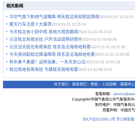
相关新闻
冷空气南下影响气温略降 明天桂北有较明显降雨
2024-01-01 12:00:10
雾天行车注意十大事项
2024-01-01 10:05:24
今天桂北有小到中雨 局地大雨到暴雨
2024-01-01 08:29:27
元旦桂北有雨水扰 户外活动请带好雨伞
2024-01-01 00:05:00
元旦当天桂北有雨来扰 桂东及沿海局地有雾
2023-12-31 16:31:56
今天夜间起桂北降温降雨 桂东及沿海局地有雾
2023-12-31 12:05:00
秋冬鼻干鼻塞？这样润鼻，一冬天安心过
2023-12-31 10:01:19
桂北局地有雨来扰 今晨桂东局地有雾
2023-12-31 08:28:21
关于我们
-
联系我们
-
帮助
-
人员招聘
-
客服中心
客服邮箱：
service@wea
Copyright©中国气象局公共气象服务中心 All
制作维护：中国气象局公
郑重声明：中国天气
京ICP证010385-2号
京公网安备11