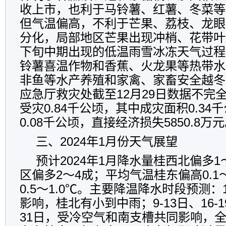
收上市，也利于马铃薯、红薯、冬菜等
但气温偏高，不利于芒果、荔枝、龙眼
分化，局部地区芒果出现冲梢、花带叶
下旬中期出现的低温雨雪冰冻天气过程
铃薯喜温作物和香蕉、火龙果等热带水
非鱼等水产养殖和家禽、家畜安全越冬
应急厅救灾处截至12月29日数据不完
受灾0.84千公顷，其中成灾面积0.34
0.08千公顷，直接经济损失5850.8万
三、2024年1月份天气展望
预计2024年1月降水量桂西北偏多
区偏多2～4成；平均气温桂东偏高0.1
0.5～1.0℃。主要降温降水时段预测：
影响，桂北有小到中雨；9-13日、16-19
31日，受冷空气和南支槽共同影响，