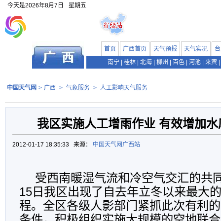
今天是
2026年8月7日
星期五
首页
广西首页
天气预报
天气实况
台
南宁
|
桂林
|
北海
|
柳州
|
百色
|
河池
|
来宾
|
中国天气网
>
广西
>
气象服务
>
人工影响天气服务
我区实施人工增雨作业 有效增加水
2012-01-17 18:35:33 来源：
中国天气网广西站
受西南暖湿气流和冷空气交汇的共同
15日我区出现了自去年立冬以来最大
程。全区各级人影部门紧抓此次有利的
条件，积极组织实施大规模的空地联合