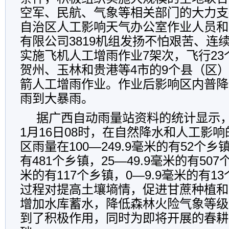
空军、民航、气象等相关部门的大力支
自治区人工影响天气办公室作业人员和
有限公司3819机组发扬不怕艰苦、连
实施飞机人工增雨作业7架次，飞行2
贺州、玉林和贵港等4市的9个县（区）
箭人工增雨作业。作业后影响区内普降
雨到大暴雨。
据广西自动雨量站资料的统计显示，从
1月16日08时，在自然降水和人工影
区雨量在100—249.9毫米的有52个乡镇
有481个乡镇，25—49.9毫米的有507
米的有117个乡镇，0—9.9毫米的有1
过程对提高土壤墒情，促进甘蔗种植和
增加水库蓄水，降低森林火险气象等级
到了积极作用，同时为即将开展的春耕