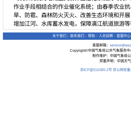
作业手段相结合的作业催化系统；由春季农业抗
旱、防雹、森林防火灭火、改善生态环境和开展
增加江河、水库蓄水发电，保障漓江航道旅游等
年作业等等的发展过程。进入21世纪后，特别
关于我们
-
联系我们
-
帮助
-
人员招聘
-
客服中心
的重视、关心和大力支持下，广西人工影响天气
客服邮箱：
service@wea
求，不断加快建立现代化业务技术体系，加强人
Copyright©中国气象局公共气象服务中心 All
制作维护：中国气象局公
划，依靠科学技术发展人影事业，促进人影事业
郑重声明：中国天气
彻落实各项政策条例，坚持依法规范管理，确保
京ICP证010385-2号
京公网安备11
作业效果、作业安全和科研等方面都取得了可喜
（一）工作机构及组织管理体系
目前广西人工影响天气工作基本形成了由各级政
导为指挥长，同级气象主管机构归口管理的组织
（二）制度建设