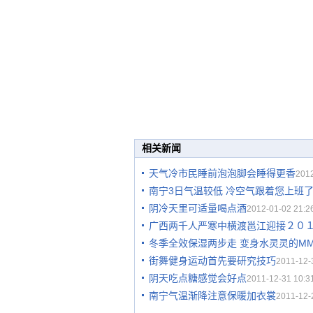
相关新闻
天气冷市民睡前泡泡脚会睡得更香
2012
南宁3日气温较低 冷空气跟着您上班
阴冷天里可适量喝点酒
2012-01-02 21:2
广西两千人严寒中横渡邕江迎接２０
冬季全效保湿两步走 变身水灵灵的M
街舞健身运动首先要研究技巧
2011-12-
阴天吃点糖感觉会好点
2011-12-31 10:3
南宁气温渐降注意保暖加衣裳
2011-12-