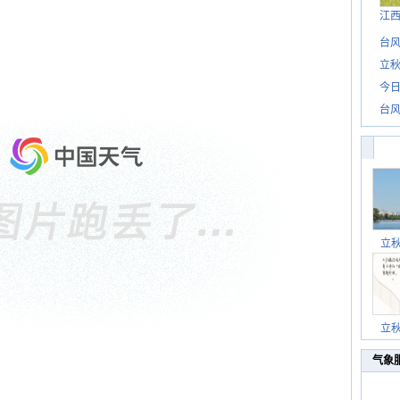
江
台风
立秋
今日
台风
立
立
气象