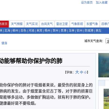
设为首页
加入收藏
西首页
天气预报
天气实况
台风天气
雷达卫星
气象影视
东盟气象
四季
林
|
北海
|
柳州
|
百色
|
河池
|
来宾
|
梧州
|
贺州
|
贵港
|
玉林
|
钦州
|
防城港
|
崇左
城市天气查询：
>
健身
动能够帮助你保护你的肺
大
中
【字体：
小
】
助你保护你的肺对于吸烟者来说，最受伤的就是身上的
肺病的发生，由于烟里富含尼古丁等，对于肺的损害巨
是能够多运动，多做做扩胸运动，就有利于肺的保护。
健康最好是不要吸烟。