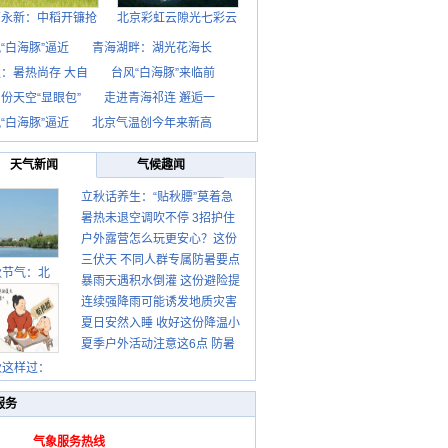
西永新：中稻开镰抢
北京彩虹云隙光七彩云
“白海豚”逼近
青海湖畔：湖光花海长
：暑热尚存 大自
台风“白海豚”来临前
份天空“显眼包”
走进青海祁连 邂逅一
“白海豚”逼近
北京气温创今年来新高
天气新闻
气候趣闻
立秋话养生：“贴秋膘”莫着急
暑热未退空调吹不停 3招护住
先清暑再防燥
户外露营怎么玩更安心？这份
肩颈不酸痛
三伏天 不同人群专属防暑要点
攻略请收好
秋节气：北
暴雨天遇积水倒灌 这份避险提
请收好
连续强降雨可能诱发地质灾害
示请收好
夏日安然入睡 收好这份降温小
这些前兆要知道
夏季户外活动注意这6点 防暑
贴士
健身两不误
秋这样过：
服务
气象服务热线