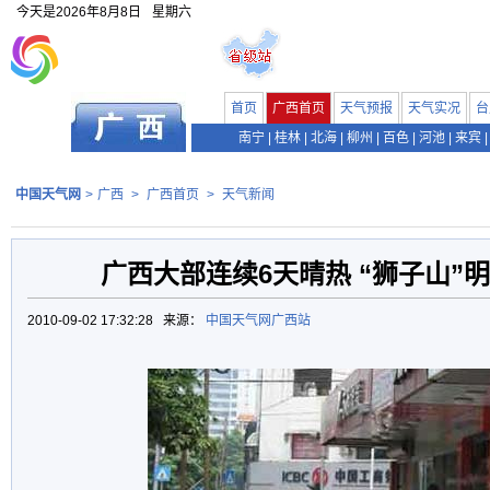
今天是
2026年8月8日
星期六
首页
广西首页
天气预报
天气实况
台
南宁
|
桂林
|
北海
|
柳州
|
百色
|
河池
|
来宾
|
中国天气网
>
广西
>
广西首页
>
天气新闻
广西大部连续6天晴热 “狮子山”
2010-09-02 17:32:28 来源：
中国天气网广西站