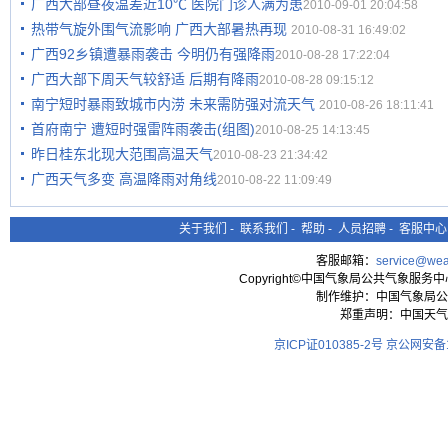
广西大部昼夜温差近10℃ 医院门诊人满为患
2010-09-01 20:04:58
热带气旋外围气流影响 广西大部暑热再现
2010-08-31 16:49:02
广西92乡镇遭暴雨袭击 今明仍有强降雨
2010-08-28 17:22:04
广西大部下周天气较舒适 后期有降雨
2010-08-28 09:15:12
南宁短时暴雨致城市内涝 未来需防强对流天气
2010-08-26 18:11:41
首府南宁 遭短时强雷阵雨袭击(组图)
2010-08-25 14:13:45
昨日桂东北现大范围高温天气
2010-08-23 21:34:42
广西天气多变 高温降雨对角线
2010-08-22 11:09:49
关于我们
-
联系我们
-
帮助
-
人员招聘
-
客服中心
客服邮箱：
service@wea
Copyright©中国气象局公共气象服务中心 All
制作维护：中国气象局公
郑重声明：中国天气
京ICP证010385-2号
京公网安备11