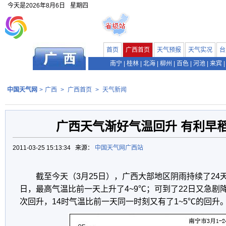
今天是
2026年8月6日
星期四
首页
广西首页
天气预报
天气实况
台
南宁
|
桂林
|
北海
|
柳州
|
百色
|
河池
|
来宾
|
中国天气网
>
广西
>
广西首页
>
天气新闻
广西天气渐好气温回升 有利早
2011-03-25 15:13:34 来源：
中国天气网广西站
截至今天（3月25日），广西大部地区阴雨持续了24
日，最高气温比前一天上升了4~9℃；可到了22日又急剧降
次回升，14时气温比前一天同一时刻又有了1~5℃的回升