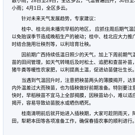
散小雨；28日至29日，全区多云，气温普遍回升；30日
小雨；4月1日，全区多云。
针对未来天气发展趋势，专家建议：
桂中、桂北尚未播完早稻的地区， 应抓住周后期气温
以免贻误季节造成晚稻生产的被动；桂中、桂北应大力推
时结合施用壮秧剂等，以利培育壮秧。
因前期广西持续低温日照少的天气，加上下周前期气
苗的田间管理，如天气转晴后及时松土、追肥和查苗补苗
猪牛粪等暖性农家肥，以利提高土温，促进幼苗健壮生长
当遇到气温回升时，注意把秧苗两头的薄膜揭开，达
内外温差过大而殃苗，也为插秧做好前期准备。特别要注
快时，早稻秧苗不宜马上全部揭膜，因秧苗幼小，难以适
揭开，容易导致幼苗脱水或晒伤晒死。
桂南清明前后就开始进入插秧期，大家可趁阴雨天，
田，犁耙本田等各项准备工作，确保春插农事的顺利进行