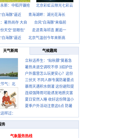
西永新：中稻开镰抢
北京彩虹云隙光七彩云
“白海豚”逼近
青海湖畔：湖光花海长
：暑热尚存 大自
台风“白海豚”来临前
份天空“显眼包”
走进青海祁连 邂逅一
“白海豚”逼近
北京气温创今年来新高
天气新闻
气候趣闻
立秋话养生：“贴秋膘”莫着急
暑热未退空调吹不停 3招护住
先清暑再防燥
户外露营怎么玩更安心？这份
肩颈不酸痛
三伏天 不同人群专属防暑要点
攻略请收好
秋节气：北
暴雨天遇积水倒灌 这份避险提
请收好
连续强降雨可能诱发地质灾害
示请收好
夏日安然入睡 收好这份降温小
这些前兆要知道
夏季户外活动注意这6点 防暑
贴士
健身两不误
秋这样过：
服务
气象服务热线