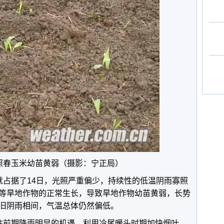
照春玉米幼苗黄弱（摄影：宁正局）
天就占据了14日，光照严重偏少，持续性的低温阴雨寡照
等旱地作物的正常生长，导致旱地作物幼苗黄弱，长势
旧阴雨相间，气温总体仍然偏低。
住前期降雨明显的机遇，利用冷尾暖头时期加快烟叶、