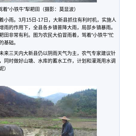
驾着“小铁牛”犁耙田（摄影：莫显波）
小雨。3月15日-17日，大新县抓住有利时机，实施人
增雨的作用下，全县各乡镇普降大雨，局部乡镇暴雨。
耙田非常有利。图为农民大伯冒雨着，驾着“小铁牛”忙
的基础。
未来三天内大新县仍以阴雨天气为主，农气专家建议针
，同时做好山塘、水库的蓄水工作，计划和灌溉用水调
妮）