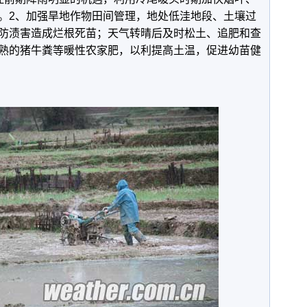
。2、加强旱地作物田间管理，地处低洼地段、土壤过
防渍害造成烂根死苗；天气转晴后及时松土、追肥和查
熟的猪牛粪等暖性农家肥，以利提高土温，促进幼苗健