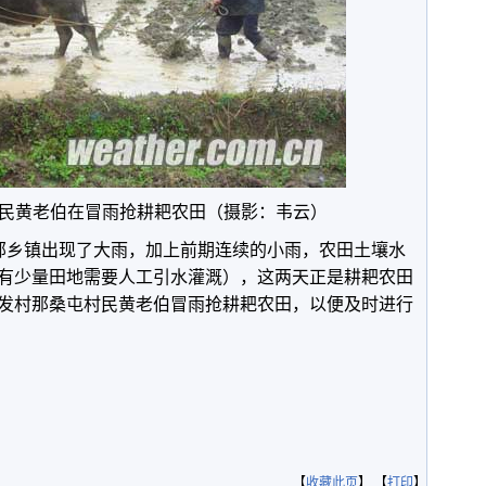
民黄老伯在冒雨抢耕耙农田（摄影：韦云）
大部乡镇出现了大雨，加上前期连续的小雨，农田土壤水
有少量田地需要人工引水灌溉），这两天正是耕耙农田
发村那桑屯村民黄老伯冒雨抢耕耙农田，以便及时进行
【
收藏此页
】 【
打印
】