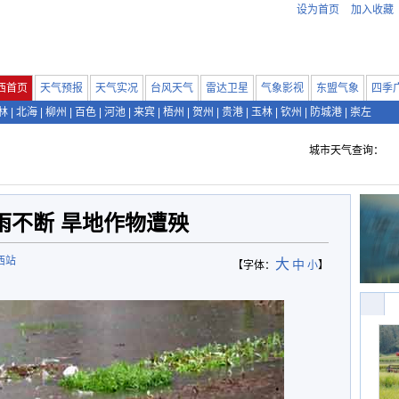
设为首页
加入收藏
西首页
天气预报
天气实况
台风天气
雷达卫星
气象影视
东盟气象
四季
林
|
北海
|
柳州
|
百色
|
河池
|
来宾
|
梧州
|
贺州
|
贵港
|
玉林
|
钦州
|
防城港
|
崇左
城市天气查询：
雨不断 旱地作物遭殃
西站
大
中
【字体：
小
】