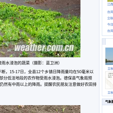
江
台风
立秋
今日
台风
被雨水浸泡的蔬菜（摄影：蓝卫洲）
立
断，15-17日，全县12个乡镇日降雨量均在50毫米以
部分低洼地段的农作物受雨水浸泡。德保县气象局预
区仍然有中雨以上的降雨。提醒农民朋友注意做好农田排
立
气象